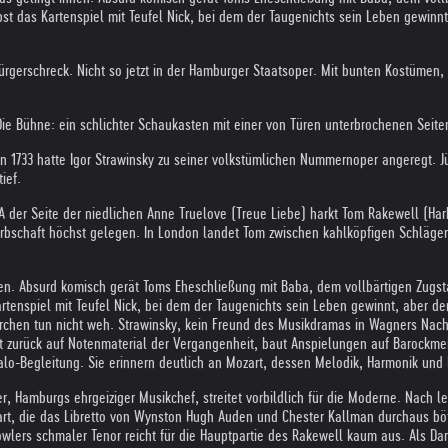
t das Kartenspiel mit Teufel Nick, bei dem der Taugenichts sein Leben gewinnt,
.
Bürgerschreck. Nicht so jetzt in der Hamburger Staatsoper. Mit bunten Kostümen,
 Die Bühne: ein schlichter Schaukasten mit einer von Türen unterbrochenen Seit
von 1733 hatte Igor Strawinsky zu seiner volkstümlichen Nummernoper angeregt. 
ief.
er Seite der niedlichen Anne Truelove (Treue Liebe) harkt Tom Rakewell (Harke
rbschaft höchst gelegen. In London landet Tom zwischen kahlköpfigen Schläge
nen. Absurd komisch gerät Toms Eheschließung mit Baba, dem vollbärtigen Zugst
tenspiel mit Teufel Nick, bei dem der Taugenichts sein Leben gewinnt, aber den
hen tun nicht weh. Strawinsky, kein Freund des Musikdramas in Wagners Nachfo
t zurück auf Notenmaterial der Vergangenheit, baut Anspielungen auf Barockmeis
lo-Begleitung. Sie erinnern deutlich an Mozart, dessen Melodik, Harmonik und 
 Hamburgs ehrgeiziger Musikchef, streitet vorbildlich für die Moderne. Nach lei
t, die das Libretto von Wynston Hugh Auden und Chester Kallman durchaus böte,
wlers schmaler Tenor reicht für die Hauptpartie des Rakewell kaum aus. Als Dars