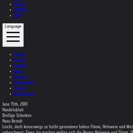
Videos
CONTACT
SHOP
Language
Austria
Ireland
Helvetia
Music
Museum
Photography
Theater
Kristallnacht
June 15th, 2001
Handelsblatt
Drollige Schurken
Hans Berndt
Leicht, doch keineswegs zu leicht genommen haben Flimm, Helnwein und Metzm
unbeschwert. Einen Jux machen wollen sich die Herren Helnwein und Flimm. D