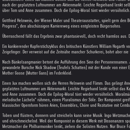
nach der geplatzten Luftnummer am Aktienmarkt. Leichte Regiehand lenkt selbs
über Tom und Anne zusammen. Doch die Epilog-Moral tönt wieder versöhnlich
Gottfried Helnwein, der Wiener Maler und Theaterausstatter, spielt gern den 
Progress", den abschüssigen Karriereweg eines entgleisten Bürgersohns.
Überraschend fällt das Ergebnis zwar phantasievoll, doch recht harmlos aus.
Ein karikierender Kupferstichzyklus des britischen Künstlers William Hogarth 
Zeigefinger. Der verweist auf die Zeitnähe mancher Schurkerei, bohrt aber nie t
Nach Bänkelsangmanier betont die Aufführung den Sinn der Personennamen. A d
gewandete Bursche Nick Shadow (Teufels Schatten) mit der Kunde von einer E
Mother Goose (Mutter Gans) im Federkleid.
Einen Jux machen wollen sich die Herren Helnwein und Flimm. Das gelingt ih
geplatzten Luftnummer am Aktienmarkt. Leichte Regiehand lenkt selbst das Kar
und Anne zusammen. Doch die Epilog-Moral tönt wieder versöhnlich. Moralmärc
melodische Lächeln" rühmen, einen Pluralismus der Stile. Der Komponist greif
klassischer Opernform hören Arien, Ensembles, Chöre und Rezitative mit Cemba
Toben und flüstern, donnern und streicheln kann seine Musik. Ingo Metzmacher,
und ohrschmeichelnd. Weil der Komponist in diesem Werk mit Dissonanzen spar
Metzmacher die Philharmoniker lenkt, ziehen die Solisten Nutzen. Nur Bruce Fo