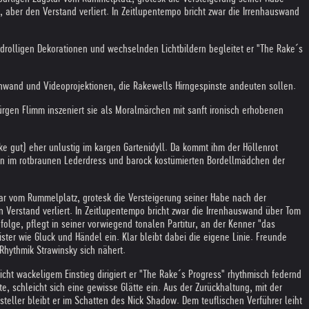
 aber den Verstand verliert. In Zeitlupentempo bricht zwar die Irrenhauswand
 drolligen Dekorationen und wechselnden Lichtbildern begleitet er "The Rake´s
enwand und Videoprojektionen, die Rakewells Hirngespinste andeuten sollen.
Jürgen Flimm inszeniert sie als Moralmärchen mit sanft ironisch erhobenen
 gut) eher unlustig im kargen Gartenidyll. Da kommt ihm der Höllenrot
rn im rotbraunen Lederdress und barock kostümierten Bordellmädchen der
ar vom Rummelplatz, grotesk die Versteigerung seiner Habe nach der
 Verstand verliert. In Zeitlupentempo bricht zwar die Irrenhauswand über Tom
lge, pflegt in seiner vorwiegend tonalen Partitur, an der Kenner "das
ter wie Gluck und Händel ein. Klar bleibt dabei die eigene Linie. Freunde
Rhythmik Strawinsky sich nähert.
cht wackeligem Einstieg dirigiert er "The Rake´s Progress" rhythmisch federnd
 schleicht sich eine gewisse Glätte ein. Aus der Zurückhaltung, mit der
teller bleibt er im Schatten des Nick Shadow. Dem teuflischen Verführer leiht