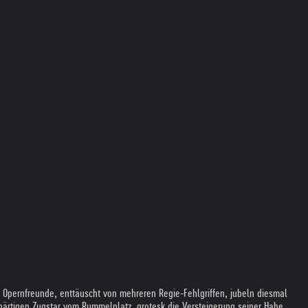
Opernfreunde, enttäuscht von mehreren Regie-Fehlgriffen, jubeln diesmal
bärtigen Zugstar vom Rummelplatz, grotesk die Versteigerung seiner Habe