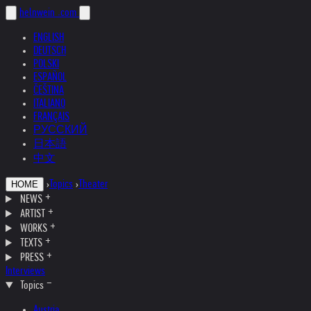
helnwein
.com
ENGLISH
DEUTSCH
POLSKI
ESPAÑOL
ČEŠTINA
ITALIANO
FRANÇAIS
РУССКИЙ
日本語
中文
›
Topics
›
Theater
HOME
NEWS
ARTIST
WORKS
TEXTS
PRESS
Interviews
Topics
Austria