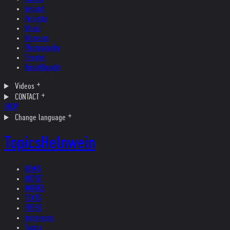
Ireland
Helvetia
Music
Museum
Photography
Theater
Kristallnacht
Videos
CONTACT
SHOP
Change language
Topics
Helnwein
NEWS
ARTIST
WORKS
TEXTS
PRESS
Interviews
Topics