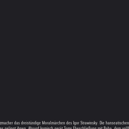
acher das dreistündige Moralmärchen des Igor Strawinsky. Die hanseatischen 
as gelingt ihnen. Absurd komisch gerät Toms Eheschließung mit Baba, dem voll