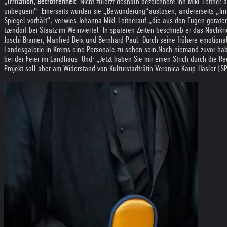
„Irri­ta­tion, Betrof­fen­heit“
Nicht zuletzt des­halb bezeich­nete ihn Mikl-Leit­ner 
unbe­quem“. Einer­seits wür­den sie „Bewun­de­rung“aus­lö­sen, ande­rer­seits „Irri­ta
Spie­gel vor­hält“, ver­wies Johanna Mikl-Leit­ner
auf „die aus den Fugen gera­ten
tzen­dorf bei Staatz im Wein­vier­tel. In spä­te­ren Zei­ten beschrieb er das Nach­
Joschi Bra­mer, Man­fred Deix und Bern­hard Paul. Durch seine frü­here emo­tio­nale
Lan­des­ga­le­rie in Krems eine Per­so­nale zu sehen sein.
Noch nie­mand zuvor habe
bei der Feier im Land­haus. Und: „Jetzt haben Sie mir einen Strich durch die 
Pro­jekt soll aber am Wider­stand von Kul­tur­stadt­rä­tin Vero­nica Kaup-Has­ler (S