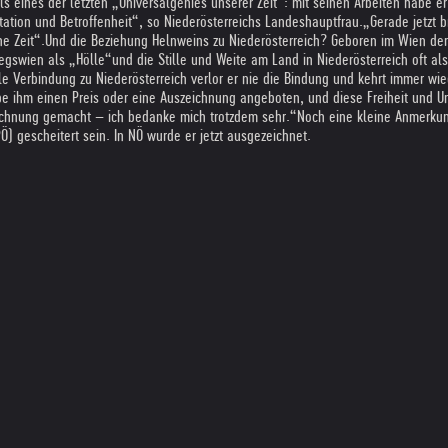
als eines der letz­ten „Uni­ver­sal­ge­nies unse­rer Zeit“: mit sei­nen Arbei­ten ha
­tion und Betrof­fen­heit“, so Nie­der­öster­reichs Lan­des­haupt­frau.
„Gerade jetzt b
e Zeit“.
Und die Bezie­hung Heln­weins zu Nie­der­öster­reich? Gebo­ren im Wien der N
kriegs­wien als „Hölle“und die Stille und Weite am Land in Nie­der­öster­reich oft al
 Ver­bin­dung zu Nie­der­öster­reich ver­lor er nie die Bin­dung und kehrt immer wie
 ihm einen Preis oder eine Aus­zeich­nung ange­bo­ten, und diese Frei­heit und Una
Rech­nung gemacht – ich bedanke mich trotz­dem sehr.“
Noch eine kleine Anmer­kun
PÖ) geschei­tert sein. In NÖ wurde er jetzt aus­ge­zeich­net.