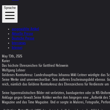
Sprache
ausgewählte Artikel
Aktuelle Presse
Deutsche Presse
Interviews
Internet
May 13th, 2026
Kurier
Das höch­ste Ehren­zei­chen für Gott­fried Heln­wein
Wolf­gang Leh­ner
Gol­de­nes Kom­tur­kreuz. Lan­des­haupt­frau Johanna Mikl-Leit­ner wür­digte das Sc
Seine Werke sind unver­wech­sel­bar. Sein äuße­res Erschei­nungs­bild ebenso. Gott
reich, näm­lich das Gol­dene Kom­tur­kreuz des Ehren­zei­chens für Ver­dien­ste um 
Seine hyper­rea­li­sti­schen Bil­der mit ver­letz­ten, ban­da­gier­ten oder in NS-Uni
Anklage gegen Gewalt.
Seine Kri­ti­ker wer­fen ihm hin­ge­gen eine „Ästhe­tik d
Maga­zine und das Time Maga­zine. Und er sorgte in Male­rei, Foto­gra­fie, Per­for