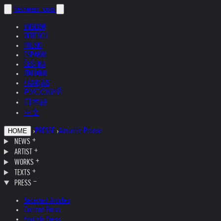
helnwein
.com
ENGLISH
DEUTSCH
POLSKI
ESPAÑOL
ČEŠTINA
ITALIANO
FRANÇAIS
РУССКИЙ
日本語
中文
›
PRESSE
›
Aktuelle Presse
HOME
NEWS
ARTIST
WORKS
TEXTS
PRESS
Selected Articles
Current Press
English Press