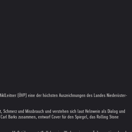
iklLeit­ner (ÖVP) eine der höch­sten Aus­zeich­nun­gen des Lan­des Nie­der­öster­
 Gewalt, Schmerz und Missbrauch und ver­ste­hen sich laut Heln­wein als Dia­log und
r Carl Barks zusam­men, ent­warf Cover für den Spie­gel, das Rol­ling Stone