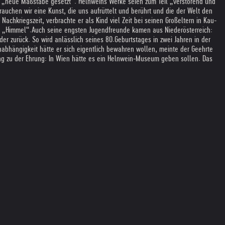
be er „neue Maß­stäbe gesetzt“. Heln­weins Werke seien zum Teil „ver­stö­rend und
rau­chen wir eine Kunst, die uns auf­rüt­telt und berührt und die der Welt den
ach­kriegs­zeit, ver­brachte er als Kind viel Zeit bei sei­nen Groß­el­tern in Kau­
s „Him­mel“.
Auch seine eng­sten Jugend­freunde kamen aus Nie­der­öster­reich:
­der zurück. So wird anläs­slich sei­nes 80.
Geburts­ta­ges in zwei Jah­ren in der
b­hän­gig­keit hätte er sich eigent­lich bewah­ren wol­len, meinte der Geehrte
g zu der Ehrung: In Wien hätte es ein Heln­wein-Museum geben sol­len. Das