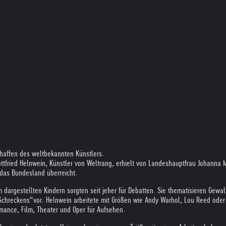
haf­fen des welt­be­kann­ten Künst­lers.
­fried Heln­wein, Künst­ler von Welt­rang, erhielt von Lan­des­haupt­frau Johanna M
das Bun­des­land über­reicht.
­form dar­ge­stell­ten Kin­dern sorg­ten seit jeher für Debat­ten. Sie the­ma­ti­sie­ren
es Schreckens“vor. Heln­wein arbei­tete mit Grö­ßen wie Andy War­hol, Lou Reed ode
­mance, Film, Thea­ter und Oper für Auf­se­hen.