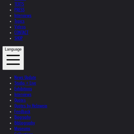
TEXTS
PRESS
Interviews
Topics
Videos
CONTACT
SHOP
Language
News Update
Studio + Live
Exhibitions
Interviews
Quotes
Quotes by Helnwein
Feedback
Biography
Bibliography
Museums