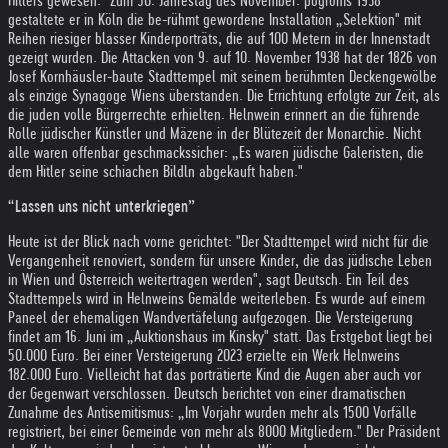
Hitlers gewesen." Zum 50. Jahrestag des November. pogroms 1938
gestaltete er in Köln die be-rühmt gewordene Installation „Selektion" mit
Reihen riesiger blasser Kinderporträts, die auf 100 Metern in der Innenstadt
gezeigt wurden. Die Attacken von 9. auf 10. November 1938 hat der 1826 von
Josef Kornhäusler-baute Stadttempel mit seinem berühmten Deckengewölbe
als einzige Synagoge Wiens überstanden. Die Errichtung erfolgte zur Zeit, als
die juden volle Bürgerrechte erhielten. Helnwein erinnert an die führende
Rolle jüdischer Künstler und Mäzene in der Blütezeit der Monarchie. Nicht
alle waren offenbar geschmackssicher: „Es waren jüdische Galeristen, die
dem Hitler seine schiachen Bildln abgekauft haben."
“
Lassen uns nicht unterkriegen”
Heute ist der Blick nach vorne gerichtet: "Der Stadttempel wird nicht für die
Vergangenheit renoviert, sondern für unsere Kinder, die das jüdische Leben
in Wien und Österreich weitertragen werden", sagt Deutsch. Ein Teil des
Stadttempels wird in Helnweins Gemälde weiterleben. Es wurde auf einem
Paneel der ehemaligen Wandvertäfelung aufgezogen. Die Versteigerung
findet am 16. Juni im „Auktionshaus im Kinsky" statt. Das Erstgebot liegt bei
50.000 Euro. Bei einer Versteigerung 2023 erzielte ein Werk Helnweins
182.000 Euro. Vielleicht hat das porträtierte Kind die Augen aber auch vor
der Gegenwart verschlossen. Deutsch berichtet von einer dramatischen
Zunahme des Antisemitismus: „Im Vorjahr wurden mehr als 1500 Vorfälle
registriert, bei einer Gemeinde von mehr als 8000 Mitgliedern." Der Präsident