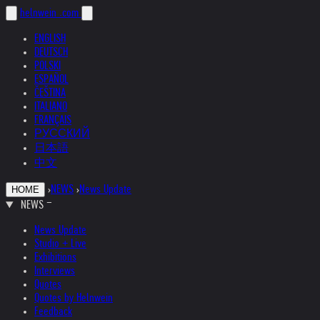
helnwein
.com
ENGLISH
DEUTSCH
POLSKI
ESPAÑOL
ČEŠTINA
ITALIANO
FRANÇAIS
РУССКИЙ
日本語
中文
›
NEWS
›
News Update
HOME
NEWS
News Update
Studio + Live
Exhibitions
Interviews
Quotes
Quotes by Helnwein
Feedback