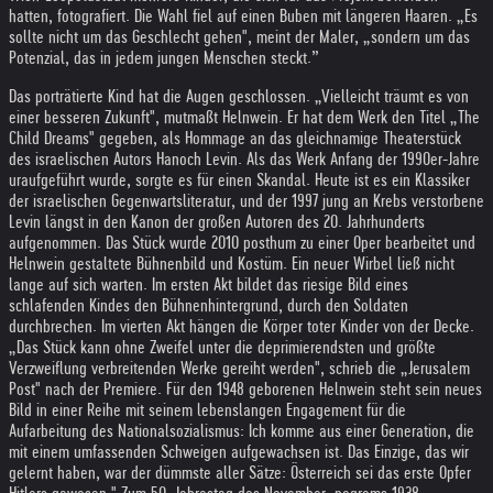
hatten, fotografiert. Die Wahl fiel auf einen Buben mit längeren Haaren. „Es
sollte nicht um das Geschlecht gehen", meint der Maler, „sondern um das
Potenzial, das in jedem jungen Menschen steckt.”
Das porträtierte Kind hat die Augen geschlossen. „Vielleicht träumt es von
einer besseren Zukunft", mutmaßt Helnwein. Er hat dem Werk den Titel „The
Child Dreams" gegeben, als Hommage an das gleichnamige Theaterstück
des israelischen Autors Hanoch Levin. Als das Werk Anfang der 1990er-Jahre
uraufgeführt wurde, sorgte es für einen Skandal. Heute ist es ein Klassiker
der israelischen Gegenwartsliteratur, und der 1997 jung an Krebs verstorbene
Levin längst in den Kanon der großen Autoren des 20. Jahrhunderts
aufgenommen. Das Stück wurde 2010 posthum zu einer Oper bearbeitet und
Helnwein gestaltete Bühnenbild und Kostüm. Ein neuer Wirbel ließ nicht
lange auf sich warten. Im ersten Akt bildet das riesige Bild eines
schlafenden Kindes den Bühnenhintergrund, durch den Soldaten
durchbrechen. Im vierten Akt hängen die Körper toter Kinder von der Decke.
„Das Stück kann ohne Zweifel unter die deprimierendsten und größte
Verzweiflung verbreitenden Werke gereiht werden", schrieb die „Jerusalem
Post" nach der Premiere. Für den 1948 geborenen Helnwein steht sein neues
Bild in einer Reihe mit seinem lebenslangen Engagement für die
Aufarbeitung des Nationalsozialismus: Ich komme aus einer Generation, die
mit einem umfassenden Schweigen aufgewachsen ist. Das Einzige, das wir
gelernt haben, war der dümmste aller Sätze: Österreich sei das erste Opfer