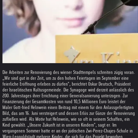
Die Arbeiten zur Renovierung des wiener Stadttempels schreiten zügig voran.
„Wir sind gut in der Zeit, um zu den hohen Feiertagen im September eine
feierliche Eröffnung erleben zu dürfen", berichtet Oskar Deutsch, Präsident
der Israelitischen Kultusgemeinde. Die Synagoge wird derzeit anlässlich des
200. Jahrestages ihrer Errichtung einer Generalsanierung unterzogen. Zur
Finanzierung der Gesamtkosten von rund 10,5 Millionen Euro leistet der
Maler Gott-fried Helnwein einen Beitrag mit einem für den Anlassgefertigten
Bild, das am 16. Juni versteigert und dessen Erlös zur Gänze der Renovierung
zufließen wird. Als Motiv hat Helnwein, wie so oft in seinem Schaffen, ein
Kind gewählt. „Unsere Zukunft ist in unseren Kindern", sagt er. Im
vergangenen Sommer hatte er an der jüdischen Zwi-Perez-Chajes-Schule in
Wien-Leopoldstadt mehrere Kinder, die sich für das Projekt beworben