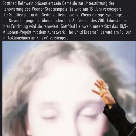
Gottfried Helnwein präsentiert sein Gemälde zur Unterstützung der
Renovierung des Wiener Stadttempels. Es wird am 16. Juni versteigert
Der Stadttempel in der Seitenstettengasse ist Wiens einzige Synagoge, die
die Novemberpogrome überstanden hat. Anlässlich des 200. Jahrestages
ihrer Errichtung wird sie renoviert. Gottfried Helnwein unterstützt das 10,5-
Millionen-Projekt mit dem Kunstwerk .The Child Dreams". Es wird am 16. Juni
im Auktionshaus im Kinsky" versteigert.