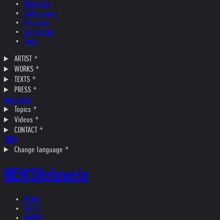
Biography
Bibliography
Museums
Collections
Films
ARTIST
WORKS
TEXTS
PRESS
Interviews
Topics
Videos
CONTACT
SHOP
Change language
NEWS
Helnwein
NEWS
ARTIST
WORKS