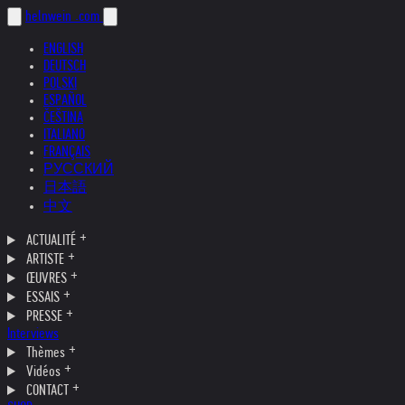
helnwein
.com
ENGLISH
DEUTSCH
POLSKI
ESPAÑOL
ČEŠTINA
ITALIANO
FRANÇAIS
РУССКИЙ
日本語
中文
ACTUALITÉ
ARTISTE
ŒUVRES
ESSAIS
PRESSE
Interviews
Thèmes
Vidéos
CONTACT