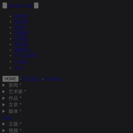
helnwein
.com
ENGLISH
DEUTSCH
POLSKI
ESPAÑOL
ČEŠTINA
ITALIANO
FRANÇAIS
РУССКИЙ
日本語
中文
›
联系我们
›
newsletter
HOME
新闻
艺术家
作品
文章
媒体
访谈
主题
视频