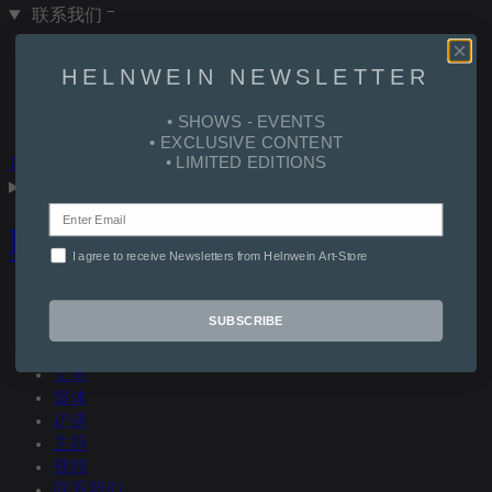
联系我们
来宾簿
HELNWEIN NEWSLETTER
链接
电子邮件
• SHOWS - EVENTS
newsletter
• EXCLUSIVE CONTENT
• LIMITED EDITIONS
店
Change language
联系我们
Helnwein
I agree to receive Newsletters from Helnwein Art-Store
新闻
SUBSCRIBE
艺术家
作品
文章
媒体
访谈
主题
视频
联系我们