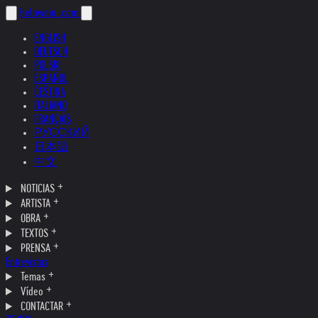
helnwein
.com
ENGLISH
DEUTSCH
POLSKI
ESPAÑOL
ČEŠTINA
ITALIANO
FRANÇAIS
РУССКИЙ
日本語
中文
NOTICIAS
ARTISTA
OBRA
TEXTOS
PRENSA
Entrevistas
Temas
Vídeo
CONTACTAR