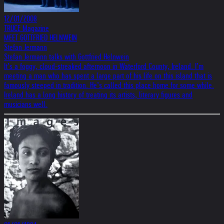
12/01/2008
TRUCE Magazine
MEET GOTTFRIED HELNWEIN
Stefan Jermann
Stefan Jermann talks with Gottfried Helnwein
It’s a foggy, cloud-streaked afternoon in Waterford County, Ireland. I’m
meeting a man who has spent a large part of his life on this island that is
famously steeped in tradition. He’s called this place home for some while.
Ireland has a long history of treating its artists, literary figures and
musicians well.