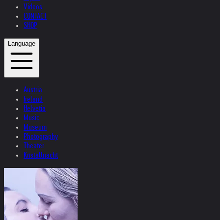
Videos
CONTACT
SHOP
Language
Austria
Ireland
Helvetia
Music
Museum
Photography
Theater
Kristallnacht