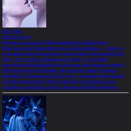
09/21/2025
Opernhaus Zürich
Helnwein's visualisation of 'Der Rosenkavalier' by Richard Strauss
When Strauss and Hofmannsthal wrote «Der Rosenkavalier» – setting it in
an imaginary Rococo Vienna and yet closely linked to the decadent fin de
siècle – they created a profound social comedy. It is not without
melancholy that the Marschallin lets her young lover Octavian go when he
falls head over heels with Sophie, who hails from Faninal’s bourgeois
household. As voluptuous as Strauss' score is, it contains tender moments
of dream and melancholy. Director Lydia Steier stages Strauss’ opera
according to an aesthetic concept by Austrian artist Gottfried Helnwein.