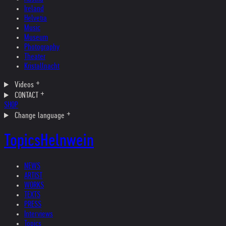
Ireland
Helvetia
Music
Museum
Photography
Theater
Kristallnacht
Videos
CONTACT
SHOP
Change language
Topics
Helnwein
NEWS
ARTIST
WORKS
TEXTS
PRESS
Interviews
Topics