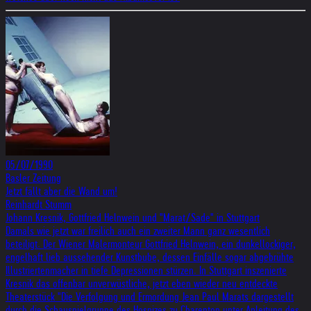
05/07/1990
Basler Zeitung
Jetzt fällt aber die Wand um!
Reinhardt Stumm
Johann Kresnik, Gottfried Helnwein und "Marat/Sade" in Stuttgart
Damals wie jetzt war freilich auch ein zweiter Mann ganz wesentlich
beteiligt. Der Wiener Malermonteur Gottfried Helnwein, ein dunkellockiger,
engelhaft lieb aussehender Kunstbube, dessen Einfälle sogar abgebrühte
Illustriertenmacher in tiefe Depressionen stürzen. In Stuttgart inszenierte
Kresnik das offenbar unverwüstliche, jetzt eben wieder neu entdeckte
Theaterstück "Die Verfolgung und Ermordung Jean Paul Marats dargestellt
durch die Schauspielgruppe des Hospizes zu Charenton unter Anleitung des