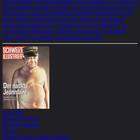
die Konzentration auf starke Bildsymbole wie Axt, Blutlaken, Tisch, Stuhl und
Stock ermöglichen nämlich eine Dichte, die andere Kresnik-Kreationen nicht
immer besessen haben. Der Heidelberger Ballettchef deklariert denn auch
seinen «Ödipus» nachträglich als Teil einer Trilogie, die mit "Macbeth"
begann und mit einem «Lear», vielleicht aber auch mit "Richard III." an
seiner künftigen Arbeitsstelle, in Bremen, endet und das Thema Macht
jeweils am Fall einer Familie unterschiedlich interpretiert.
09/14/1992
Schweizer Illustrierte
Der nackte Jeanmaire
Carl Just
Künstler Helnwein schockt die Schweiz