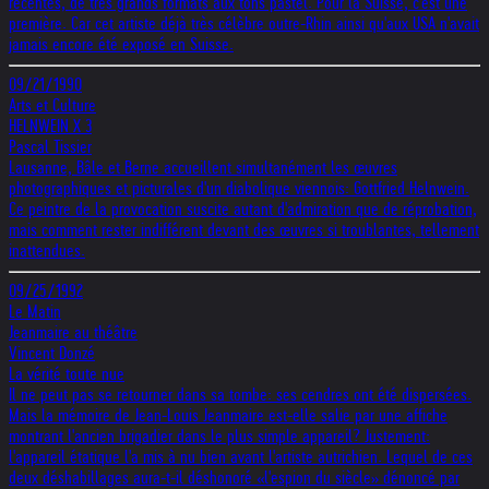
récentes, de très grands formats aux tons pastel. Pour la Suisse, c'est une
première. Car cet artiste déjà très célèbre outre-Rhin ainsi qu'aux USA n'avait
jamais encore été exposé en Suisse.
09/21/1990
Arts et Culture
HELNWEIN X 3
Pascal Tissier
Lausanne, Bâle et Berne accueillent simultanément les œuvres
photographiques et picturales d'un diabolique viennois: Gottfried Helnwein.
Ce peintre de la provocation suscite autant d'admiration que de réprobation,
mais comment rester indifférent devant des œuvres si troublantes, tellement
inattendues.
09/25/1992
Le Matin
Jeanmaire au théâtre
Vincent Donzé
La vérité toute nue
Il ne peut pas se retourner dans sa tombe: ses cendres ont été dispersées.
Mais la mémoire de Jean-Louis Jeanmaire est-elle salie par une affiche
montrant l'ancien brigadier dans le plus simple appareil? Justement:
l'appareil étatique l'a mis à nu bien avant l'artiste autrichien. Lequel de ces
deux déshabillages aura-t-il déshonoré «l'espion du siècle» dénoncé par