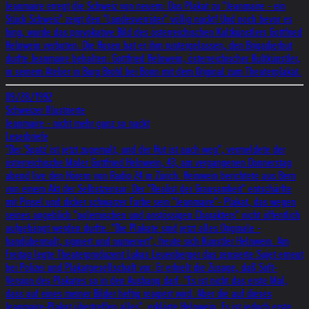
Jeanmaire erregt die Schweiz von neuem: Das Plakat zu "Jeanmaire - ein
Stück Schweiz" zeigt den "Landesverräter" völlig nackt! Und noch bevor es
hing, wurde das provokative Bild des österreichischen Kultkünstlers Gottfried
Helnwein verboten. Die Hosen hat er ihm runtergelassen, den Brigadierhut
durfte Jeanmaire behalten: Gottfried Helnwein, österreichischer Kultkünstler,
in seinem Atelier in Burg Brohl bei Bonn mit dem Original zum Theaterplakat.
09/28/1992
Schweizer Illustrierte
Jeanmaire - nicht mehr ganz so nackt
Leserbriefe
"Der 'Spatz' ist jetzt zugemalt, und der Hut ist auch weg", vermeldete der
österreichische Maler Gottfried Helnwein, 43, am vergangenen Donnerstag
abend live den Hörern von Radio 24 in Zürich. Heinwein berichtete aus Bern
von einem Akt der Selbstzensur: Der "Realist der Grausamkeit" entschärfte
mit Pinsel und dicker schwarzer Farbe sein "Jeanmaire"- Plakat, das wegen
seines angeblich "polemischen und anstössigen Charakters" nicht öffentlich
aufgehängt werden durfte. "Die Plakate sind jetzt alles Originale -
handübermalt, signiert und numeriert", freute sich Künstler Helnwein. Am
Freitag legte Theaterproduzent Lukas Leuenberger das zensierte Sujet erneut
bei Polizei und Plakatgesellschaft vor. Er erhielt die Zusage, daß Soft-
Version des Plakates so in den Aushang darf. "Es ist nicht das erste Mal,
dass auf eines meiner Bilder heftig reagiert wird. Aber die auf dieses
Jeanmaire-Plakat übertreffen alles", erklärte Helnwein. Es ist jedoch erste