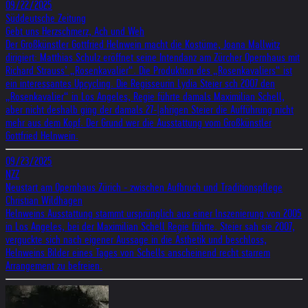
09/22/2025
Süddeutsche Zeitung
Gebt uns Herzschmerz, Ach und Weh
Der Großkünstler Gottfried Helnwein macht die Kostüme, Joana Mallwitz
dirigiert: Matthias Schulz eröffnet seine Intendanz am Zürcher Opernhaus mit
Richard Strauss’ „Rosenkavalier“. Die Produktion des „Rosenkavaliers“ ist
ein interessantes Upcycling. Die Regisseurin Lydia Steier sch 2007 den
„Rosenkavalier“ in Los Angeles, Regie führte damals Maximilian Schell,
aber nicht deshalb ging der damals 27-|ahrigen Steier die Aufführung nicht
mehr aus dem Kopf. Der Grund wer die Ausstattung vom Großkünstler
Gottfried Helnwein.
09/23/2025
NZZ
Neustart am Opernhaus Zürich - zwischen Aufbruch und Traditionspflege
Christian Wildhagen
Helnweins Ausstattung stammt ursprünglich aus einer lnszenierung von 2005
in Los Angeles, bei der Maximilian Schell Regie führte. Steier sah sie 2007,
verguckte sich nach eigener Aussage in die Ästhetik und beschloss,
Helnweins Bilder eines Tages von Schells anscheinend recht starrem
Arrangement zu befreien.