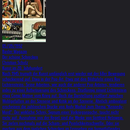
05/09/1992
Basler Magazin
Der schöne Schrecken
Christian Scholz
Kunst im 20. Jahrhundert
Nach 1945 trumpft die Kunst umfänglich erst wieder mit der 68er Bewegung
schockierend auf. Etwa in der Pop-Art. Etwa mit den Bildtafeln eines Roy
Lichtensteins. Seine Arbeiten, wie auch die anderer Pop-Artisten, tendieren
indes zu einer Ästhetisierung des Schreckens. Zitatförmig nimmt Lichtenstein
etwa Comic-Motive vom Krieg auf. Doch die Darstellung oszilliert zwischen
Wohlgefallen an der Szenerie und Kritik an der Szenerie. Ähnlich ambivalent
erscheinen die zahlreichen Drucke von Andy Warhol zum Thema "Kennedy-
Mord". Der wirkliche Schrei, Signum einer Vorkriegsepoche, taucht nicht
mehr auf. Ausnahme von der Regel sind die Werke von Gottfried Helnwein.
Sie zielen nochmals auf die Scham- und Peinlichkeitsschwelle. Oder sie
machen aus dem täglichen Schrecken im Fernsehen ein formatfüllendes