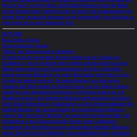
Herrn de Sade" von Peter Weiss. Und Gottfried Helnwein erfand die Bühne
und die Kostüme dazu. Zweifellos nicht nur dieses. Die Zusammenarbeit der
beiden Herren ergab auch diesesmal einen Synergieeffekt, der das Ganze zu
mehr macht als zu einer Summe der Teile.
04/11/1989
Neue Züricher Zeitung
Choreographisches Theater
"Ödipus" von Johann Kresnik in Heidelberg
Es bleibt nicht hei einem Mord. Kresnik erzählt zwar die Tragödie des
Sophokles so, wie sie im Buche steht, erfindet zugleich jedoch für seinen
Ödipus immer wieder neue Tötungssituationen: Der Sohn, selbst Opfer,
kommt von seiner Blutschuld, von seiner Blutschande nicht mehr los. Eine
Tat zieht die andere nach sich. Ein ewiger Kreislauf, aus dem es kein
Entrinnen gibt. Nicht einmal des Rätsels Lösung, von der Sphinx gefordert,
schafft für einen Augenblick Erleichterung. Auf Krücken bewegt sie sich
blindlings vorwärts, drei behinderte Mediziner mit fratzenhaften Gesichtern
hinter dicken Brillengläsern: Spukgestalten aus dem Schreckenskabinett des
Gottfried Helnwein. Der szenische Anteil des österreichischen Malers ist
evident. Wie schon beim "Macbeth" vor einem Jahr hat Helnwein Bild- und
Kostümideen in das Choreographische Theater seines Landsmanns
eingebracht, die dem Stück eine neue und durchaus diskutable Dimension
geben: Das Spiel mit den Stahltüren, die ausgewählten Farben, überhaupt