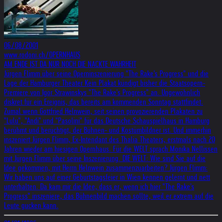
06/08/2001
www.rodoni.ch/OPERNHAUS
AM ENDE IST DA NUR NOCH DIE NACKTE WAHRHEIT
Jürgen Flimm über seine Operninszenierung "The Rake's Progress" und die
Lage der Hamburger Theater Kein Plakat kündigt bisher die Staatsopern-
Premiere von Igor Strawinskys "The Rake's Progress" an. Ungewöhnlich
diskret für ein Ereignis, das bereits am kommenden Sonntag stattfindet.
Zumal wenn Gottfried Helnwein, seit seinen provozierenden Plakaten zu
"Lulu", "Andi" und "Pasolini" für das Deutsche Schauspielhaus in Hamburg
berühmt und berüchtigt, der Bühnen- und Kostümbildner ist. Und immerhin
inszeniert Jürgen Flimm, Ex-Intendant des Thalia Theaters, erstmals nach 20
Jahren wieder am hiesigen Opernhaus. Für die WELT sprach Monika Nellissen
mit Jürgen Flimm über seine Inszenierung. DIE WELT: Wie sind Sie auf die
Idee gekommen, mit Herrn Helnwein zusammenzuarbeiten? Jürgen Flimm:
Wir haben uns auf einer Geburtstagsfeier in Wien kennen gelernt und nett
unterhalten. Da kam mir die Idee, dass er, wenn ich hier "The Rake's
Progress" inszeniere, das Bühnenbild machen sollte, weil er extrem auf die
Leute gucken kann.