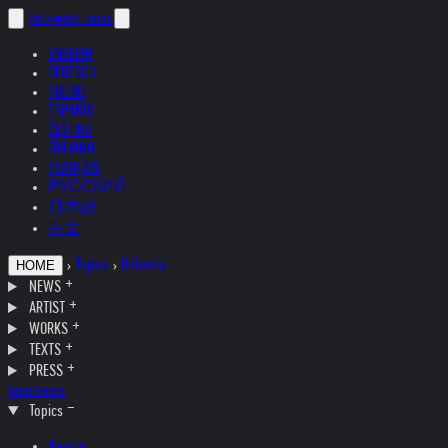
helnwein
.com
ENGLISH
DEUTSCH
POLSKI
ESPAÑOL
ČEŠTINA
ITALIANO
FRANÇAIS
РУССКИЙ
日本語
中文
›
Topics
›
Helvetia
HOME
NEWS
ARTIST
WORKS
TEXTS
PRESS
Interviews
Topics
Austria