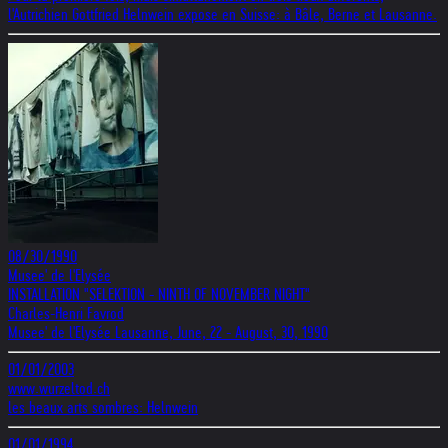
l'Autrichien Gottfried Helnwein expose en Suisse: à Bâle, Berne et Lausanne.
08/30/1990
Musee' de l'Elysée
INSTALLATION "SELEKTION - NINTH OF NOVEMBER NIGHT"
Charles-Henri Favrod
Musee' de l'Elysée Lausanne, June, 22 - August, 30, 1990
01/01/2003
www.wurzeltod.ch
les beaux arts sombres: Helnwein
01/01/1994