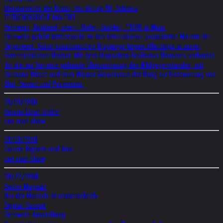
Meisterwerke der Kunst, Isis Verlag AG, Schweiz
ZEITGENÖSSISCHE MALEREI
Helnwein, Gottfried, österr. Maler, Grafiker, *1948 in Wien.
Helnwein gehört mittlerweile zu den international populärsten Malern der
Gegenwart. Seine künstlerischen Ursprünge liegen allerdings in seiner
österreichischen Heimat: Mit dem Magischen Realismus Hausners verbindet
ihn die ins Surreale gehende Überzeichnung des Bildgegenstandes, mit
Hermann Nitsch und dem Wiener Aktionismus der Hang zur Inszenierung von
Blut, Gewalt und Perversion.
01/01/1990
Galerie Lilian Andre'
one man show
01/01/1990
Galerie Righetti und Knie
one man show
09/22/1990
Basler Magazin
Nur der Mensch ist unmenschlich
Sigmar Gassert
Helnwein-Ausstellung