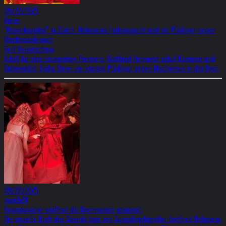
09/22/2025
Kurier
"Rosenkavalier" in Zürich: Helnweins Farbenpracht und ein Plädoyer gegen
Machtmissbrauch
Gert Korentschnig
Jubel für eine einzigartige Premiere: Gottfried Helnwein schuf Kostüme und
Bühnenbild, Lydia Steier ein starkes Plädoyer gegen Machismus in der Oper.
09/22/2025
march24
Rosenkavalier eröffnet die Opernsaison glanzvoll
Die visuelle Kraft des Abends kam von Ausnahmekünstler Gottfried Helnwein: