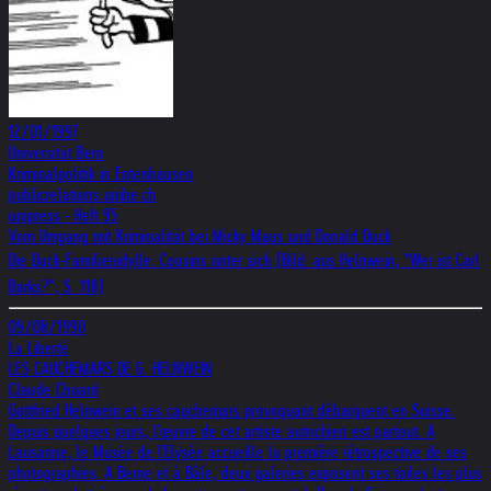
12/01/1997
Universität Bern
Kriminalpolitik in Entenhausen
publicrelations.unibe.ch
unipress - Heft 95
Vom Umgang mit Kriminalität bei Micky Maus und Donald Duck
Die Duck-Familienidylle: Cousins unter sich (Bild: aus Helnwein, "Wer ist Carl
Barks?", S. 118)
09/08/1990
La Liberté
LES CAUCHEMARS DE G. HELNWEIN
Claude Chuard
Gottfried Helnwein et ses cauchemars provoquant débarquent en Suisse.
Depuis quelques jours, l'œuvre de cet artiste autrichien est partout. A
Lausanne, le Musée de l'Elysée accueille la première rétrospective de ses
photographies. A Berne et à Bâle, deux galeries exposent ses toiles les plus