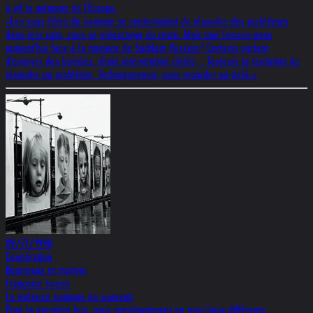
à vif la mémoire de l'Europe.
«Les sous-fifres du nazisme se contentaient de résoudre des problèmes
dans leur coin, sans se préoccuper du reste. Mais que faisons-nous
aujourd'hui face à la menace de Saddam Hussein? Certains parlent
d'envoyer des bombes, d'une intervention ciblée... Toujours la tentation de
résoudre un problème. Techniquement, sans regarder au-delà.»
09/27/1990
Coopération
Bourreaux et martyrs
Françoise Jaunin
La violence tragique du souvenir
Pour la première fois, mais simultanément en trois lieux différents,