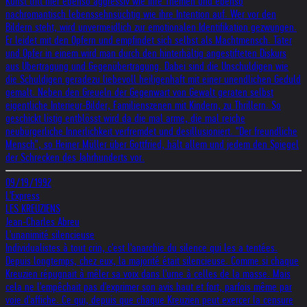
Kunst tritt hier ebenso aggressiv wie ihre Themen und ebenso
nachromantisch lebenssehnsüchtig wie ihre Intention auf. Wer vor den
Bildern steht, wird unvermeidlich zur emotionalen Identifikation gezwungen.
Er leidet mit den Opfern und empfindet sich selbst als Machtmensch. Täter
und Opfer in einem wird man durch den hinterhältig angestifteten Diskurs
aus Übertragung und Gegenübertragung. Dabei sind die Unschuldigen wie
die Schuldigen geradezu liebevoll heiligenhaft mit einer unendlichen Geduld
gemalt. Neben den Greueln der Gegenwart von Gewalt geraten selbst
eigentliche Interieur-Bilder, Familienszenen mit Kindern, zu Thrillern. So
geschickt listig entblösst wird da die mal arme, die mal reiche
neubürgerliche Innerlichkeit verfremdet und desillusioniert. "Der freundliche
Mensch", so Heiner Müller über Gottfried, hält allem und jedem den Spiegel
der Schrecken des Jahrhunderts vor.
09/19/1992
L'Express
LES KREUZIENS
Jean-Charles Abreu
L'unanimité silencieuse
Individualistes à tout crin, c'est l'anarchie du silence qui les a tentées.
Depuis longtemps, chez eux, la majorité était silencieuse. Comme si chaque
Kreuzien répugnait à mêler sa voix dans l'urne à celles de la masse. Mais
cela ne l'empêchait pas d'exprimer son avis haut et fort, parfois même par
voie d'affiche. Ce qui, depuis que chaque Kreuzien peut exercer la censure