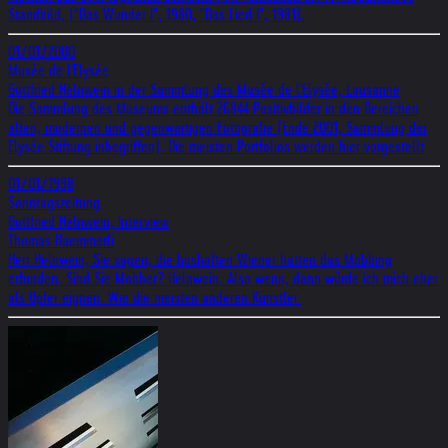
Standbild, ("Das Wunder I", 1980, "Das Lied I", 1981).
01/01/2000
Musée de l'Elysée
Gottfried Helnwein in der Sammlung des Musée de l'Elysée, Lausanne
Die Sammlung des Museums enthält 26844 Positivbilder in den Bereichen
alten, modernen und gegenwärtigen Fotografie (Ende 2001, Sammlung der
Elysée Stiftung inbegriffen). Die meisten Portfolios werden hier vorgestellt
01/01/1998
Sonntagszeitung
Gottfried Helnwein, Interview
Thomas Haemmerli
Herr Helnwein, Sie sagen, die boshaften Wiener hätten das Mobbing
erfunden. Sind Sie Mobber? Helnwein: Also wenn, dann würde ich mich eher
als Opfer eignen. Wie die meisten anderen Künstler.