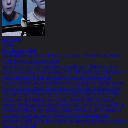
01/19/2010
Tel Aviv
Ninth November Night
The Installation by Gottfried Helnwein in memory of "Kristallnacht" 1938, is
for the first time presented in Israel.
The artist erected this art-installation originally in fall 1988 in the city of
Cologne in Germany, on the occasion of the 50th Anniversary of the pogrom-
night of November 9, 1938. The Installation was placed between the
Cologne Cathedral and the Ludwig Museum, alongside the railroad track of
the central station. It was entirely financed by the artist. A hundred meter
long wall of pictures with large images of children's faces, in a seemingly
endless row, as if made to line up to be "selected". With the faces of
christian, jewish and handicapped children, that lived in Germany in 1988. In
the second night after the opening, unknown people cut all the throats of
the children on the pictures. For the first time this memorial is now
presented in Israel and for that occasion the artist included faces of children
living in Israel in 2010.