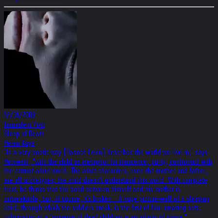
12/31/2009
Jerusalem Post
Sleep of Death
Helen Kaye
"In a very poetic way [Hanoch Levin] describes the world we live in," says
Helnwein, "with the child as metaphor for innocence, purity, confronted with
the corrupt adult world. The adult characters, even the mother and father,
are all archetypes; the child doesn't understand this world. With complete
trust, he thinks that the bond between himself and his mother is
unbreakable, but, of course, it's broken… A huge picture-wall of a sleeping
child, through which the soldiers break, is the first of four amazing sets,
culminating in a "universe of dead children in an infinity of space."