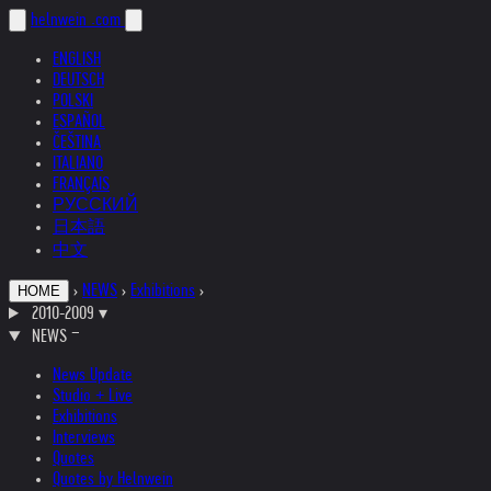
helnwein
.com
ENGLISH
DEUTSCH
POLSKI
ESPAÑOL
ČEŠTINA
ITALIANO
FRANÇAIS
РУССКИЙ
日本語
中文
›
NEWS
›
Exhibitions
›
HOME
2010-2009
▾
NEWS
News Update
Studio + Live
Exhibitions
Interviews
Quotes
Quotes by Helnwein