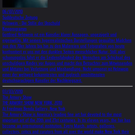
06/07/2010
Süddeutsche Zeitung
Helnwein - Die Stille der Unschuld
Kinoprogramm
Gottfried Helnwein ist ein Künstler klarer Aussagen, ungezügelt und
eigenwillig. Mit seinen hyperrealistischen Darstellungen gequälter Mädchen
aus den 70er Jahren bis hin zu den Malereien und Fotografien von heute
konfrontiert er uns mit den dunklen Seiten menschlicher Natur. Still aber
schonungslos führt er die Leidensfähigkeit des Menschen am Schicksal des
unschuldigen Kindes vor Augen und macht den Betrachter zum Mitwissenden
und Mittäter bei Verletzung und Misshandlung. Nicht umsonst ist Helnwein
einer der weltweit bekanntesten und zugleich umstrittensten
deutschsprachigen Künstler der Nachkriegszeit.
03/03/2010
The Armory Show
THE ARMORY SHOW NEW YORK, 2010
At Friedman Benda Gallery, New York
The Armory Show is America's leading fine art fair devoted to the most
important art of the 20th and 21st centuries. In its eleven years, the fair has
become an international institution. Every March, artists, galleries,
collectors, critics and curators from all over the world make New York their