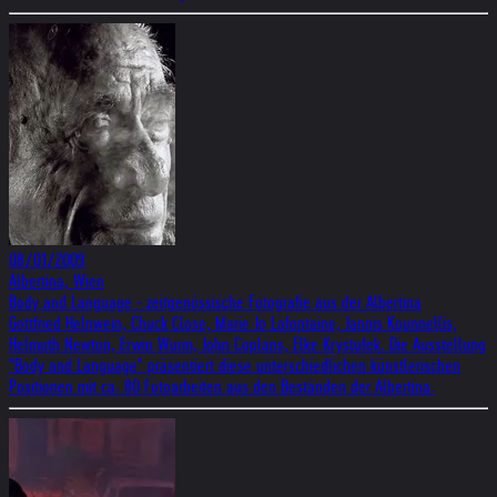
08/01/2009
Albertina, Wien
Body and Language - zeitgenössische Fotografie aus der Albertina
Gottfried Helnwein, Chuck Close, Marie Jo Lafontaine, Jannis Kounnellis,
Helmuth Newton, Erwin Wurm, John Coplans, Elke Krystufek. Die Ausstellung
"Body and Language" präsentiert diese unterschiedlichen künstlerischen
Positionen mit ca. 80 Fotoarbeiten aus den Beständen der Albertina.