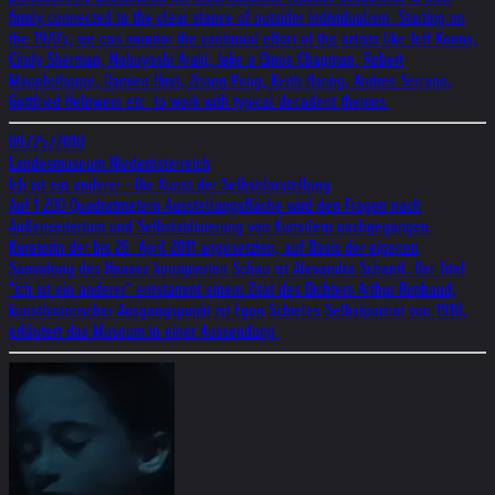
firmly connected to the clear stance of outsider individualism. Starting on
the 1970's, we can monitor the continual effort of the artists like Jeff Koons,
Cindy Sherman, Nobuyoshi Araki, Jake a Dinos Chapman, Robert
Mapplethorpe, Damien Hirst, Zhang Peng, Keith Haring, Andres Serrano,
Gottfried Helnwein etc. to work with typical decadent themes.
09/25/2010
Landesmuseum Niederösterreich
Ich ist ein anderer - Die Kunst der Selbstdarstellung
Auf 1.200 Quadratmetern Ausstellungsfläche wird den Fragen nach
Außenseitertum und Selbststilisierung von Künstlern nachgegangen.
Kuratorin der bis 26. April 2011 angesetzten, auf Basis der eigenen
Sammlung des Hauses konzipierten Schau ist Alexandra Schantl. Der Titel
"Ich ist ein anderer" entstammt einem Zitat des Dichters Arthur Rimbaud,
kunsthistorischer Ausgangspunkt ist Egon Schieles Selbstporträt von 1910,
erläutert das Museum in einer Aussendung.