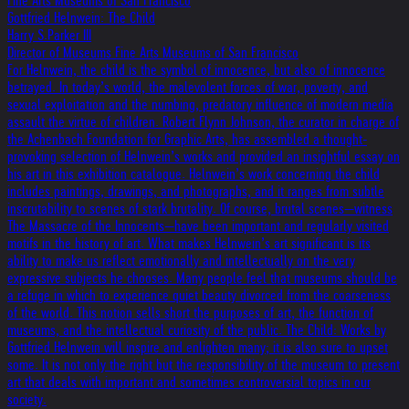
Fine Arts Museums of San Francisco
Gottfried Helnwein: The Child
Harry S.Parker III
Director of Museums Fine Arts Museums of San Francisco
For Helnwein, the child is the symbol of innocence, but also of innocence
betrayed. In today’s world, the malevolent forces of war, poverty, and
sexual exploitation and the numbing, predatory influence of modern media
assault the virtue of children. Robert Flynn Johnson, the curator in charge of
the Achenbach Foundation for Graphic Arts, has assembled a thought-
provoking selection of Helnwein’s works and provided an insightful essay on
his art in this exhibition catalogue. Helnwein’s work concerning the child
includes paintings, drawings, and photographs, and it ranges from subtle
inscrutability to scenes of stark brutality. Of course, brutal scenes—witness
The Massacre of the Innocents—have been important and regularly visited
motifs in the history of art. What makes Helnwein’s art significant is its
ability to make us reflect emotionally and intellectually on the very
expressive subjects he chooses. Many people feel that museums should be
a refuge in which to experience quiet beauty divorced from the coarseness
of the world. This notion sells short the purposes of art, the function of
museums, and the intellectual curiosity of the public. The Child: Works by
Gottfried Helnwein will inspire and enlighten many; it is also sure to upset
some. It is not only the right but the responsibility of the museum to present
art that deals with important and sometimes controversial topics in our
society.