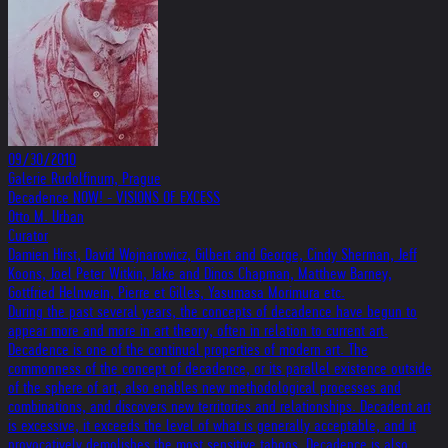
09/30/2010
Galerie Rudolfinum, Prague
Decadence NOW! - VISIONS OF EXCESS
Otto M. Urban
Curator
Damien Hirst, David Wojnarowicz, Gilbert and George, Cindy Sherman, Jeff
Koons, Joel Peter Witkin, Jake and Dinos Chapman, Matthew Barney,
Gottfried Helnwein, Pierre et Gilles, Yasumasa Morimura etc.
During the past several years, the concepts of decadence have begun to
appear more and more in art theory, often in relation to current art.
Decadence is one of the continual properties of modern art. The
commonness of the concept of decadence, or its parallel existence outside
of the sphere of art, also enables new methodological processes and
combinations, and discovers new territories and relationships. Decadent art
is excessive, it exceeds the level of what is generally acceptable, and it
provocatively demolishes the most sensitive taboos. Decadence is also