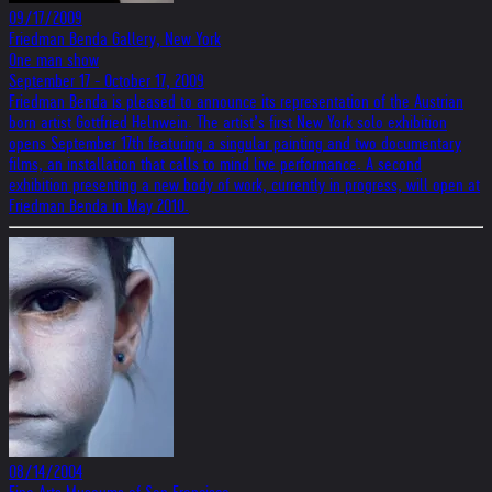
09/17/2009
Friedman Benda Gallery, New York
One man show
September 17 - October 17, 2009
Friedman Benda is pleased to announce its representation of the Austrian
born artist Gottfried Helnwein. The artist’s first New York solo exhibition
opens September 17th featuring a singular painting and two documentary
films, an installation that calls to mind live performance. A second
exhibition presenting a new body of work, currently in progress, will open at
Friedman Benda in May 2010.
08/14/2004