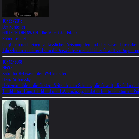
10/23/2018
Der Konterfei
GOTTFRIED HELNWEIN - Die Macht der Bilder
Robert Jelinek
Fragt man nach einem verlässlichen Seismografen und obsessiven Forensiker uns
Jahrzehnten medienwirksam die Auswüchse menschlicher Gewalt vor Augen und
10/12/2018
NEWS
Salut für Helnwein, den Weltkünstler
Heinz Sichrovsky
Helnwein bildete die finstere Seite ab, den Schmerz, die Gewalt, die Deforma
Titelblätter. Längst in Irland und L.A. ansässig, bildet er heute die stumme Pe