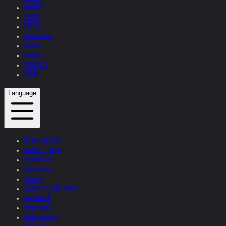
WORKS
TEXTS
PRESS
Interviews
Topics
Videos
CONTACT
SHOP
Language
News Update
Studio + Live
Exhibitions
Interviews
Quotes
Quotes by Helnwein
Feedback
Biography
Bibliography