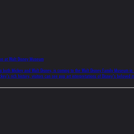
ion at Walt Disney Museum
g both Mickey and Walt Disney, is coming to the Walt Disney Family Museum in 
 Mickey’s rich history, visitors can see pop art interpretations of Disney’s belo