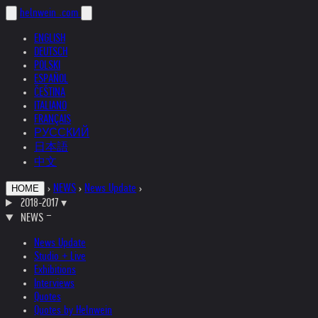
helnwein
.com
ENGLISH
DEUTSCH
POLSKI
ESPAÑOL
ČEŠTINA
ITALIANO
FRANÇAIS
РУССКИЙ
日本語
中文
›
NEWS
›
News Update
›
HOME
2018-2017
▾
NEWS
News Update
Studio + Live
Exhibitions
Interviews
Quotes
Quotes by Helnwein