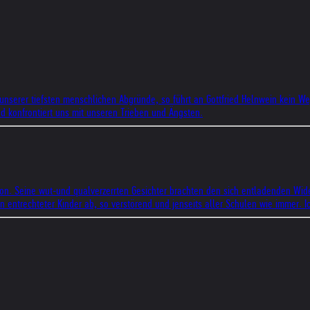
erer tiefsten menschlichen Abgründe, so führt an Gottfried Helnwein kein Weg v
 konfrontiert uns mit unseren Trieben und Ängsten.
tion. Seine wut-und qualverzerrten Gesichter brachten den sich entladenden Wid
in entrechteter Kinder ab, so verstörend und jenseits aller Schulen wie immer. I