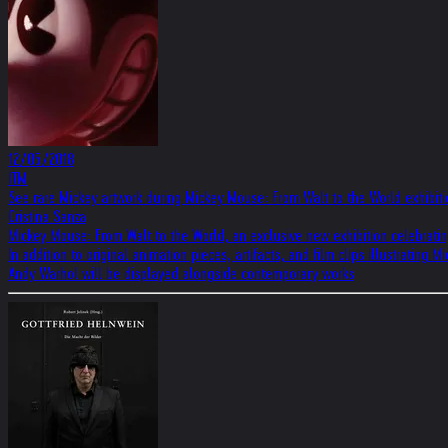
12/05/2018
ITM
See rare Mickey artwork during Mickey Mouse: From Walt to the World exhibit
Cristina Sanza
Mickey Mouse: From Walt to the World, an exclusive new exhibition celebratin
In addition to original animation pieces, artifacts, and film clips illustrating
Andy Warhol will be displayed alongside contemporary works