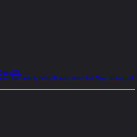
Spring 2019.
ved mouse. Iconic works by Gottfried Helnwein, Damien Hirst, Wayne Thiebaud, and