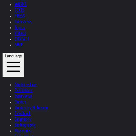
WORKS
TEXTS
PRESS
Interviews
Topics
Videos
CONTACT
SHOP
Language
Studio + Live
Exhibitions
Interviews
Quotes
Quotes by Helnwein
Feedback
Biography
Bibliography
Museums