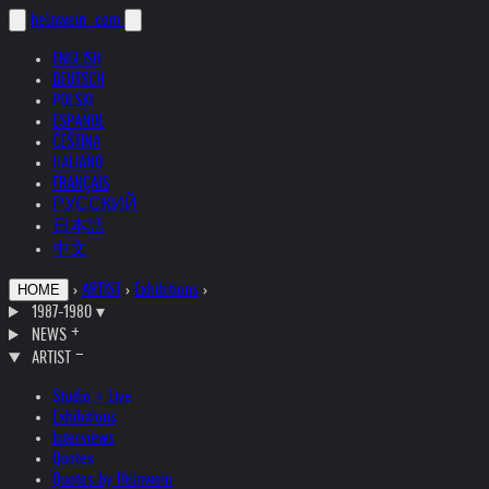
helnwein
.com
ENGLISH
DEUTSCH
POLSKI
ESPAÑOL
ČEŠTINA
ITALIANO
FRANÇAIS
РУССКИЙ
日本語
中文
›
ARTIST
›
Exhibitions
›
HOME
1987-1980
▾
NEWS
ARTIST
Studio + Live
Exhibitions
Interviews
Quotes
Quotes by Helnwein