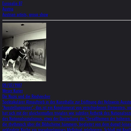
Europalia 87
Austria
Austrian artists, group show
09/07/1987
Weser Kurier
Die Nazis und die Rindviecher
Spektakulärer Almauftrieb in der Kunsthalle zur Eröffnung der Helnwein-Ausst
"Ausstellungsoper", das ist ein Konglomerat von verschiedenen Elementen, v
hat sich mit der gleichermaßen trivialen wie subtilen Ästhetik des Nationals
des Nationalsozialismus, etwa der Darstellung der "Gesäßformen der höheren u
die rhythmisch über die Bildschirme hämmern, begleitet von dem dumpf-leis
gekleidete Köche ein pseudoreligiöses Meßritual zelebrieren. Schluß mit Knal