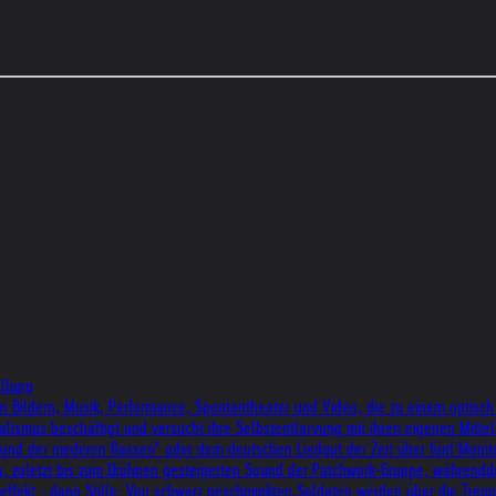
ellung
on Bildern, Musik, Performance, Spontantheater und Video, die zu einem opti
ozialismus beschäftigt und versucht ihre Selbstentlarvung mit ihren eigenen Mit
nd der niederen Rassen" oder dem deutschen Liedgut der Zeit über fünf Monitore
en, zuletzt bis zum Dröhnen gesteigerten Sound der Patchwork-Gruppe, währen
leffekt - dann Stille: Von schwarz geschminkten Soldaten werden über die Trepp