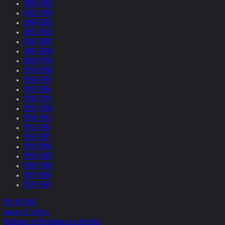
2006-2005
2005-2004
2004-2003
2003-2002
2002-2001
2001-2000
2000-1999
1999-1998
1998-1997
1997-1996
1996-1995
1995-1994
1994-1993
1993-1992
1992-1991
1991-1990
1990-1989
1989-1988
1987-1980
1979-1969
09/18/1987
musee d' ixelles
Realisme et Realismes en Autriche