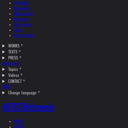
Feedback
Biography
Bibliography
Museums
Collections
Films
News Update
WORKS
TEXTS
PRESS
Interviews
Topics
Videos
CONTACT
SHOP
Change language
ARTIST
Helnwein
NEWS
ARTIST