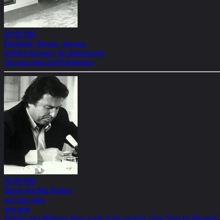
01/01/1987
Kunsthalle, Bremen, Germany
Gottfried Helnwein, Der Untermensch
one-man show and Performance
01/01/1987
Galerie Angelika Harthan
one-man show
new work
Austrian poet Wolfgang Bauer reads at the opening. From "Song for Helnwein 