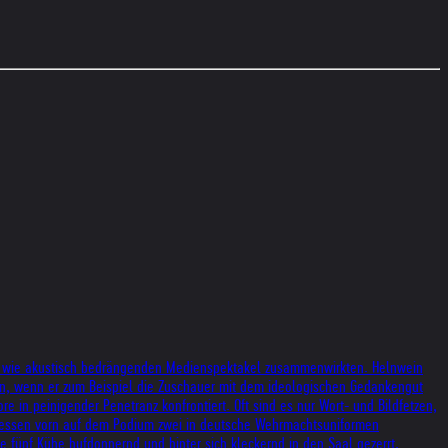
sch wie akustisch bedrängenden Medienspektakel zusammenwirkten. Helnwein
teln, wenn er zum Beispiel die Zuschauer mit dem ideologischen Gedankengut
 in peinigender Penetranz konfrontiert. Oft sind es nur Wort- und Bildfetzen,
ddessen vorn auf dem Podium zwei in deutsche Wehrmachtsuniformen
e fünf Kühe hufdonnernd und hinter sich kleckernd in den Saal gezerrt.