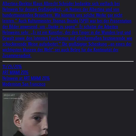
Albertina-Direktor Klaus Albrecht Schröder bedankte sich vielfach bei
Helnwein für dessen Großzügigkeit, „in Namen der Albertina und von
hunderttausenden Besuchern. Wir könnten uns solche Werke gar nicht
leisten.“ Auch Kulturminister Thomas Drozda (SPÖ) war bei der Präsentation
der Bilder anwesend, um „Danke zu sagen“. Er schätze die Arbeiten
Helnweins sehr: „Er ist ein Künstler, der den Finger in die Wunden legt und
Gewalt sowie den latenten Faschismus auf gleichermaßen faszinierende wie
schockierende Weise aufarbeitet.“ Die großzügige Schenkung „an eines der
wichtigsten Museen der Welt“ sei auch Beleg für die Kontinuität der
Zusammenarbeit.
11/29/2016
ART MIAMI 2016
Helnwein at ART MIAMI 2016
Modernism San Francisco