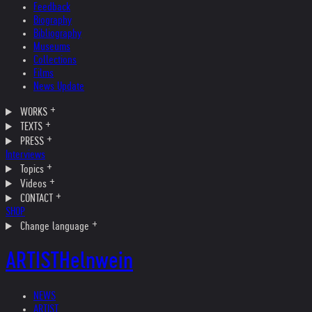
Feedback
Biography
Bibliography
Museums
Collections
Films
News Update
WORKS
TEXTS
PRESS
Interviews
Topics
Videos
CONTACT
SHOP
Change language
ARTIST
Helnwein
NEWS
ARTIST