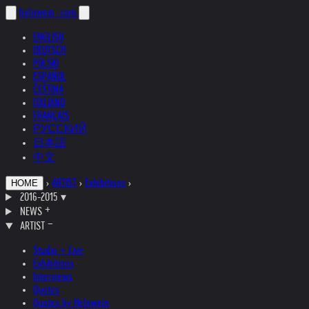
helnwein
.com
ENGLISH
DEUTSCH
POLSKI
ESPAÑOL
ČEŠTINA
ITALIANO
FRANÇAIS
РУССКИЙ
日本語
中文
›
ARTIST
›
Exhibitions
›
HOME
2016-2015
▾
NEWS
ARTIST
Studio + Live
Exhibitions
Interviews
Quotes
Quotes by Helnwein