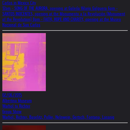
Carlos in Mexico City
12pm - SONG OF THE AURORA, opening at Galería Hilario Galguera 6pm -
SANTOS INOCENTES, opening at the Monumento a la Revolución (Monument
of the Revolution) 8pm - FAITH, HOPE AND CHARITY, opening at the Museo
Nacional de San Carlos
02/06/2015
Albertina Museum
Warhol to Richter
Group Show
Warhol, Richter, Baselitz, Polke, Helnwein, Gertsch, Fontana, Lassnig