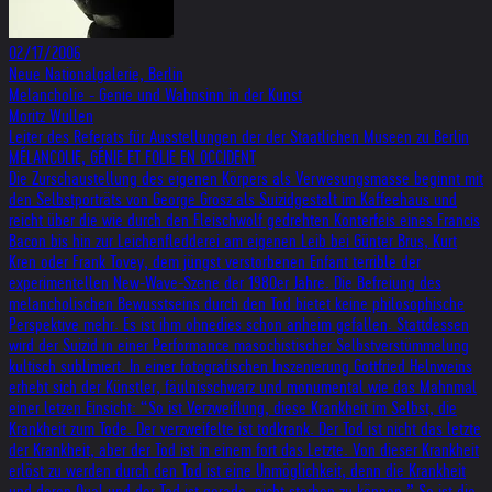
02/17/2006
Neue Nationalgalerie, Berlin
Melancholie - Genie und Wahnsinn in der Kunst
Moritz Wullen
Leiter des Referats für Ausstellungen der der Staatlichen Museen zu Berlin
MÉLANCOLIE, GÉNIE ET FOLIE EN OCCIDENT
Die Zurschaustellung des eigenen Körpers als Verwesungsmasse beginnt mit
den Selbstporträts von George Grosz als Suizidgestalt im Kaffeehaus und
reicht über die wie durch den Fleischwolf gedrehten Konterfeis eines Francis
Bacon bis hin zur Leichenfledderei am eigenen Leib bei Günter Brus, Kurt
Kren oder Frank Tovey, dem jüngst verstorbenen Enfant terrible der
experimentellen New-Wave-Szene der 1980er Jahre. Die Befreiung des
melancholischen Bewusstseins durch den Tod bietet keine philosophische
Perspektive mehr. Es ist ihm ohnedies schon anheim gefallen. Stattdessen
wird der Suizid in einer Performance masochistischer Selbstverstümmelung
kultisch sublimiert. In einer fotografischen Inszenierung Gottfried Helnweins
erhebt sich der Künstler, fäulnisschwarz und monumental wie das Mahnmal
einer letzen Einsicht: “So ist Verzweiflung, diese Krankheit im Selbst, die
Krankheit zum Tode. Der verzweifelte ist todkrank. Der Tod ist nicht das letzte
der Krankheit, aber der Tod ist in einem fort das Letzte. Von dieser Krankheit
erlöst zu werden durch den Tod ist eine Unmöglichkeit, denn die Krankheit
und deren Qual und der Tod ist gerade, nicht sterben zu können.” So ist die