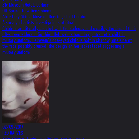
21c Museum Hotel, Durham
Off-Spring: New Generations
Alice Gray Stites, Museum Director, Chief Curator
A survey of artists' investigations of ritual.
Children are literally saddled with the sadness and possibly the sins of their
off-screen elders in Gottfried Helnwein’s haunting portrait of a child in
military uniform. Helnwein’s doe-eyed child is half in shadow, one side of
the face possibly bruised; the design on her jacket lapel suggesting a
military uniform.
02/09/2017
RED HARVEST
Solo Show at Modernism Gallery San Francisco