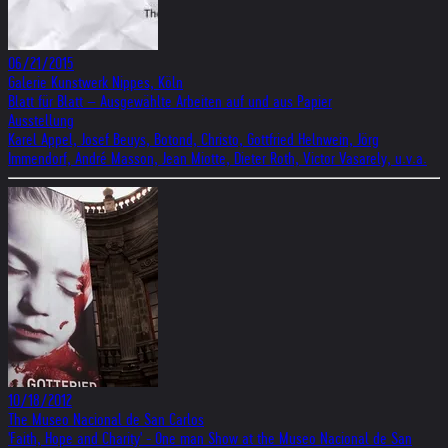
06/21/2015
Galerie Kunstwerk Nippes, Köln
Blatt für Blatt – Ausgewählte Arbeiten auf und aus Papier
Ausstellung
Karel Appel, Josef Beuys, Botond, Christo, Gottfried Helnwein, Jörg
Immendorf, André Masson, Jean Miotte, Dieter Roth, Victor Vasarely, u.v.a.
10/18/2012
The Museo Nacional de San Carlos
'Faith, Hope and Charity' - One man Show at the Museo Nacional de San