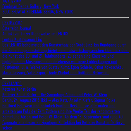
10/01/2016
Friedman Benda Gallery, New York
SOLO SHOW AT FRIEDMAN BENDA, NEW YORK
09/04/2017
Österreich Journal
Auftakt zur Linzer Klangwolke im LENTOS
Lentos Kustmuseum Linz
Das LENTOS beheimatet den Kunstschatz der Stadt Linz. Ein Rundgang durch
die Sammlungsausstellung bietet einen abwechslungsreichen Überblick über
die Kunst des 20. und 21. Jahrhunderts. Zu sehen sind Klassiker und
Highlights der Museumsbestände ebenso wie neue Entdeckungen und
Positionen, u. a. Werke von Gustav Klimt, Egon Schiele, Oskar Kokoschka,
Maria Lassnig, Valie Export, Andy Warhol und Gottfried Helnwein.
09/13/2015
Ketterer Kunst Berlin
Ketterer Kunst Berlin – Die Sammlung Alison und Peter W. Klein
Berlin, 24. August 2015 (kk) – Alex Katz, Anselm Kiefer, Sigmar Polke,
Gottfried Helnwein und natürlich Günther Uecker - sie alle malen und
arbeiten am Puls der Zeit. Zudem sind ihre Werke Teil der renommierten
Sammlung Alison und Peter W. Klein. Ab dem 13. September sind rund 40
Exponate aus dieser einzigartigen Kollektion bei Ketterer Kunst in Berlin zu
sehen.