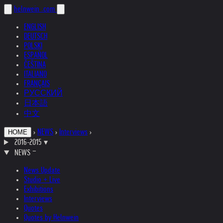
helnwein
.com
ENGLISH
DEUTSCH
POLSKI
ESPAÑOL
ČEŠTINA
ITALIANO
FRANÇAIS
РУССКИЙ
日本語
中文
›
NEWS
›
Interviews
›
HOME
2016-2015
▾
NEWS
News Update
Studio + Live
Exhibitions
Interviews
Quotes
Quotes by Helnwein