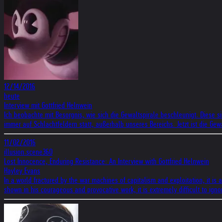
12/14/2016
heute
Interview mit Gottfried Helnwein
Ich beobachte mit Besorgnis, wie sich die Gewaltspirale beschleunigt. Diese si
immer auf Schlachtfeldern statt, außerhalb unseres Bereichs. Jetzt ist die 
11/02/2016
illusion.scene360
Lost Innocence, Enduring Resistance: An Interview with Gottfried Helnwein
Hayley Evans
In a world fractured by the war machines of capitalism and exploitation, it is 
shown in his courageous and provocative work, it is extremely difficult to ign