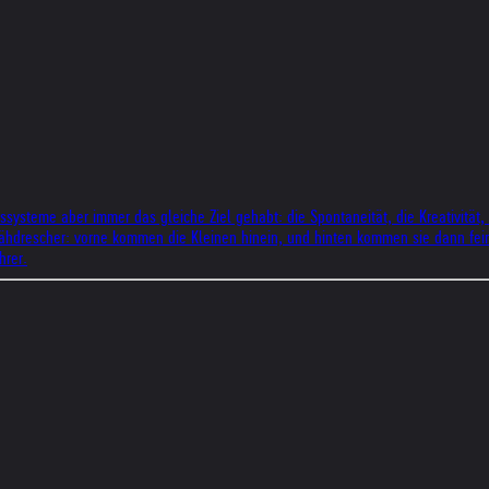
ysteme aber immer das gleiche Ziel gehabt: die Spontaneität, die Kreativität, 
Mähdrescher: vorne kommen die Kleinen hinein, und hinten kommen sie dann fei
hrer.