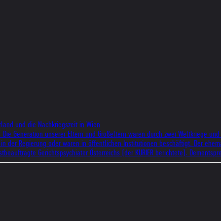
rland und die Nachkriegszeit in Wien
. Die Generation unserer Eltern und Großeltern waren durch zwei Weltkriege und
in der Regierung oder waren in öffentlichen Institutionen beschäftigt. Der ehe
istbeauftragte Gerichtspsychiater Österreichs (der KURIER berichtete). Dements