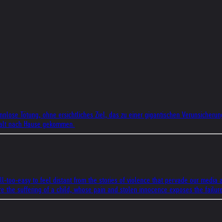
nnlose Tötung, ohne ersichtliches Ziel, das zu einer gigantischen Verunsicherun
Gewalt nach Hause gekommen.
all-too-easy to feel distant from the stories of violence that pervade our media 
ore the suffering of a child, whose pain and stolen innocence exposes the failur