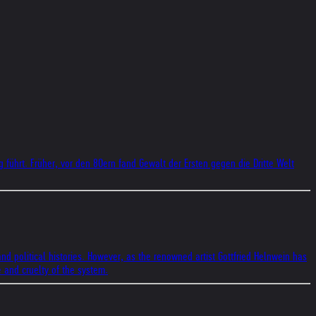
g führt. Früher, vor den 80ern fand Gewalt der Ersten gegen die Dritte Welt
and political histories. However, as the renowned artist Gottfried Helnwein has
e and cruelty of the system.