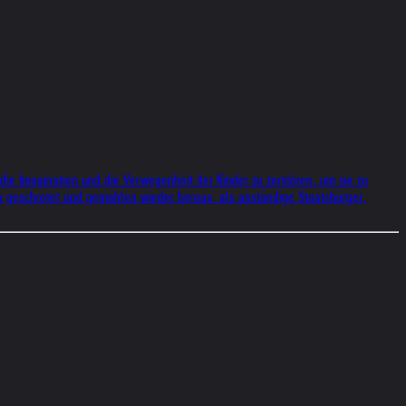
die Imagination und die Verwegenheit der Kinder zu zerstören, um sie zu
n geschrotet und gemahlen wieder heraus: als anständige Staatsbürger,