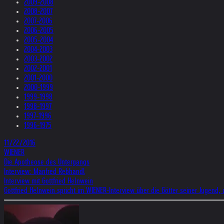
2009-2008
2008-2007
2007-2006
2006-2005
2005-2004
2004-2003
2003-2002
2002-2001
2001-2000
2000-1999
1999-1998
1998-1997
1997-1996
1996-1975
11/22/2016
WIENER
Die Apotheose des Untergangs
Interview: Manfred Rebhandl
Interview mit Gottfried Helnwein
Gottfried Helnwein spricht im WIENER-Interview über die Götter seiner Jugen