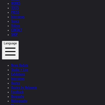
WORKS
TEXTS
PRESS
Interviews
Topics
Videos
CONTACT
SHOP
Language
News Update
Studio + Live
Exhibitions
Interviews
Quotes
Quotes by Helnwein
Feedback
Biography
Bibliography