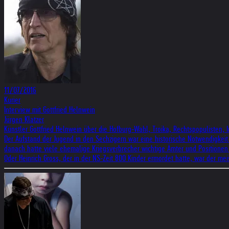
11/07/2016
Kurier
Interview mit Gottfried Helnwein
Jürgen Klatzer
Künstler Gottfried Helnwein über die Hofburg-Wahl, Troika, Rechtspopulisten, I
Der Aufstand der Jugend in den Sechzigern war eine historische Notwendigkeit
danach hatte viele ehemalige Kriegsverbrecher wichtige Ämter und Positionen 
Oder Heinrich Gross, der in der NS-Zeit 800 Kinder ermordet hatte, war der me