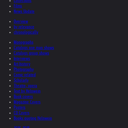
Collections
Films
News Update
Overview
by relevance
chronologically
Monographs
Catalogs one man shows
Catalogs group shows
Interviews
Art-history
Photography
Comic related
Scholarly
Theatre, opera
Text by Helnwein
Book covers
Magazine Covers
Posters
CD Covers
Books quoting Helnwein