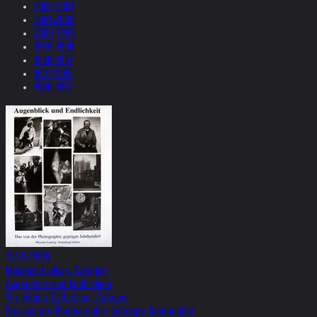
2002-2001
2001-2000
2000-1999
1999-1998
1998-1997
1997-1996
1996-1975
11/27/1999
Museum Ludwig, Cologne
Augenblick und Endlichkeit
The Gruber Collection, Cologne
Das von der Photographie geprägte Jahrhundert