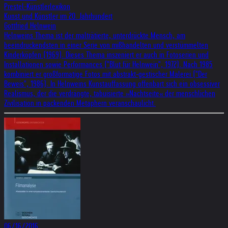
Prestel-Künstlerlexikon
Kunst und Künstler im 20. Jahrhundert
Gottfried Helnwein
Helnweins Thema ist der malträtierte, unterdrückte Mensch, am
beeindruckendsten in einer Serie von mißhandelten und verstümmelten
Kinderköpfen (1969). Dieses Thema inszeniert er auch in Fotoserien und
Installationen sowie Performances ("Blut für Helnwein", 1972). Nach 1985
kombiniert er großformatige Fotos mit abstrakt-gestischer Malerei ("Der
Beweis", 1986). In Helnweins Kunstauffassung offenbart sich ein obsessiver
Realismus, der die verdrängte, tabuisierte »Nachtseite« der menschlichen
Zivilisation in packenden Metaphern veranschaulicht.
06/16/2016