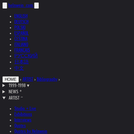
helnwein
.com
ENGLISH
DEUTSCH
POLSKI
ESPAÑOL
ČEŠTINA
ITALIANO
FRANÇAIS
РУССКИЙ
日本語
中文
›
ARTIST
›
Bibliography
›
HOME
1999-1998
▾
NEWS
ARTIST
Studio + Live
Exhibitions
Interviews
Quotes
Quotes by Helnwein