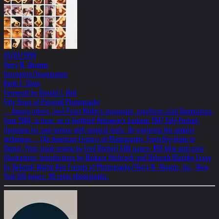
01/01/1999
Harry N. Abrams
Innovation/Imagination
Keith F. Davis
Foreword by Donald J. Hall
Fifty Years of Polaroid Photography
... Among others, Joel-Peter Witkin's repugnant, prosthetic-clad Dominatrice,
from 1988, is here, as is Gottfried Helnwein's barbaric 1987 Self-Portrait,
depicting his own torture with surgical tools. By exploring the simpler
technique ... (An American Century of Photography: From Dry-plate to
Digital, Print, book review by Fred Ritchin) 608 pages; 499 b&w and color
illustrations; Introductions by Barbara Hitchcock and Deborah Klochko Essay
by Deborah Martin Kao Friends of Photography/Harry N. Abrams, Inc., New
York 120 pages; 90 color photographs;