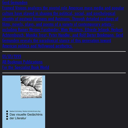
Gerd Gemunden
Framed Visions analyzes the pivotal role American mass media and popular
culture have played in shaping the political, social, and psychological
identity of postwar Germans and Austrians. Through detailed readings of
films, novels, plays, and poems of a variety of contemporary artists--
including Rainer Werner Fassbinder, Wim Wenders, Elfriede Jelinek, Herbert
Achternbusch, Monika Treut, Peter Handke, and Rolf Dieter Brinkmann. Gerd
Gemunden reveals the paradoxical stance of this generation toward
American politics and Hollywood aesthetics.
01/01/1999
AB Bookman Publications
For the Specialist Book World