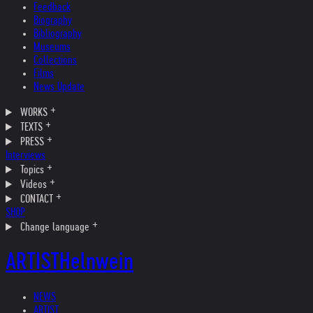
Feedback
Biography
Bibliography
Museums
Collections
Films
News Update
WORKS
TEXTS
PRESS
Interviews
Topics
Videos
CONTACT
SHOP
Change language
ARTIST
Helnwein
NEWS
ARTIST