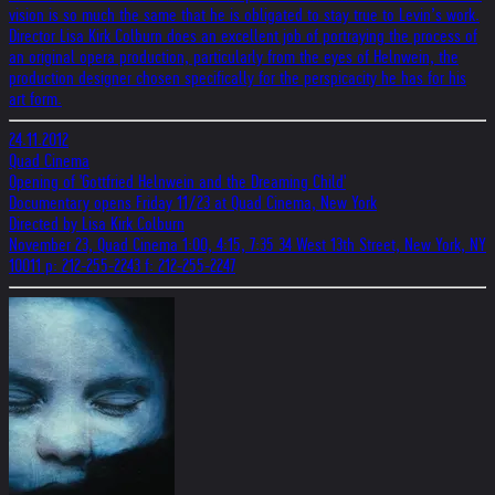
vision is so much the same that he is obligated to stay true to Levin’s work.
Director Lisa Kirk Colburn does an excellent job of portraying the process of
an original opera production, particularly from the eyes of Helnwein, the
production designer chosen specifically for the perspicacity he has for his
art form.
24.11.2012
Quad Cinema
Opening of 'Gottfried Helnwein and the Dreaming Child'
Documentary opens Friday 11/23 at Quad Cinema, New York
Directed by Lisa Kirk Colburn
November 23, Quad Cinema 1:00, 4:15, 7:35 34 West 13th Street, New York, NY
10011 p: 212-255-2243 f: 212-255-2247