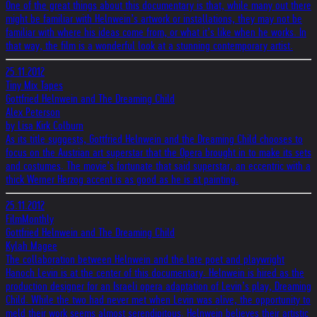
One of the great things about this documentary is that, while many out there
might be familiar with Helnwein’s artwork or installations, they may not be
familiar with where his ideas come from, or what it’s like when he works. In
that way, the film is a wonderful look at a stunning contemporary artist.
25.11.2012
Tiny Mix Tapes
Gottfried Helnwein and The Dreaming Child
Alex Peterson
by Lisa Kirk Colburn
As its title suggests, Gottfried Helnwein and the Dreaming Child chooses to
focus on the Austrian art superstar that the Opera brought in to make its sets
and costumes. The movie’s fortunate that said superstar, an eccentric with a
thick Werner Herzog accent is as good as he is at painting.
25.11.2012
FilmMonthly
Gottfried Helnwein and The Dreaming Child
Kylah Magee
The collaboration between Helnwein and the late poet and playwright
Hanoch Levin is at the center of this documentary. Helnwein is hired as the
production designer for an Israeli opera adaptation of Levin’s play, Dreaming
Child. While the two had never met when Levin was alive, the opportunity to
meld their work seems almost serendipitous. Helnwein believes their artistic