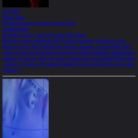
22.11.2012
Village Voice
Gottfried Helnwein and the Dreaming Child
Jonathan Kiefer
First Run Features - Directed by Lisa Kirk Colburn
When the powers behind the 2010 Tel Aviv production of Hanoch Levin's
Holocaust opera The Child Dreams sought a designer, it seemed like plain
sailing to bring on the Austrian provocateur Gottfried Helnwein, distinguished
alumnus of what he calls "the same academy that rejected Adolf Hitler twice
—which is, of course, the biggest mistake that any university has ever made
in history."