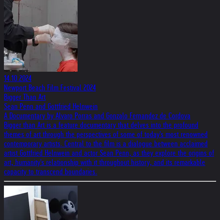
14.10.2024
Newport Beach Film Festival 2024
Bigger Than Art
Sean Penn and Gottfried Helnwein
A Documentary by Alvaro Porras and Gonzalo Fernandez de Cordova
Bigger than Art is a feature documentary that delves into the profound
themes of art through the perspectives of some of today's most renowned
contemporary artists. Central to the film is a dialogue between acclaimed
artist Gottfried Helnwein and actor Sean Penn, as they explore the origins of
art, humanity's relationship with it throughout history, and its remarkable
capacity to transcend boundaries.