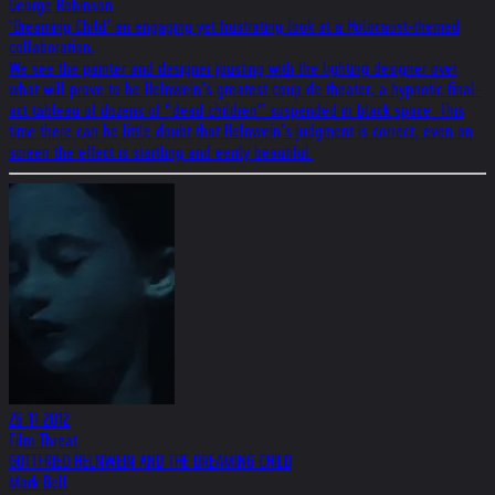
George Robinson
‘Dreaming Child’ an engaging yet frustrating look at a Holocaust-themed
collaboration.
We see the painter and designer jousting with the lighting designer over
what will prove to be Helnwein’s greatest coup de theater, a hypnotic final-
act tableau of dozens of “dead children” suspended in black space. This
time there can be little doubt that Helnwein’s judgment is correct; even on
screen the effect is startling and eerily beautiful.
26.11.2012
Film Threat
GOTTFRIED HELNWEIN AND THE DREAMING CHILD
Mark Bell