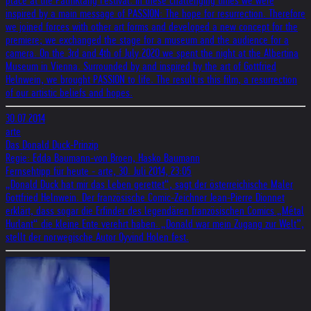
place at the PalmKlang Festival. In these challenging times we were
inspired by a main message of PASSION: The hope for resurrection. Therefore
we joined forces with other art forms and developed a new concept for the
premiere; we exchanged the stage for a museum and the audience for a
camera. On the 3rd and 4th of July 2020 we spent the night at the Albertina
Museum in Vienna. Surrounded by and inspired by the art of Gottfried
Helnwein, we brought PASSION to life. The result is this film, a resurrection
of our artistic beliefs and hopes.
30.07.2014
arte
Das Donald Duck-Prinzip
Regie: Edda Baumann-von Broen, Hasko Baumann
Fernsehtipp für heute - arte, 30. Juli 2014, 23:05
„Donald Duck hat mir das Leben gerettet“, sagt der österreichische Maler
Gottfried Helnwein. Der französische Comic-Zeichner Jean-Pierre Dionnet
erklärt, dass sogar die Erfinder des legendären französischen Comics „Métal
Hurlant“ die kleine Ente verehrt haben. „Donald war mein Zugang zur Welt”,
stellt der norwegische Autor Oyvind Holen fest.