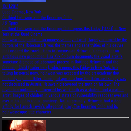
19.11.2012
Quad Cinema, New York
Gottfried Helnwein and the Dreaming Child
J.B. Spins
Gottfried Helnwein and the Dreaming Child opens this Friday (11/23) in New
York at the Quad Cinema.
Helnwein has produced an impressive body of work, largely informed by the
horrors of the Holocaust. It was the themes and sensitivities of his oeuvre
that inspired the Israeli Opera to commission Helnwein’s designs for an
ambitious new production. Lisa Kirk Colburn documents the visual artist’s
sometime dramatic collaborative process in Gottfried Helnwein and the
Dreaming Child (trailer here), which opens this Friday in New York. In a
telling historical irony, Helnwein was accepted by the art academy that
famously rejected Hitler. Coming of age at a time the Holocaust simply was
not discussed in Austria, Helnwein discovered the truth on his own. The
revelation profoundly influenced his work both as a student and a mature
artist. Images of children in various states of vulnerability reappear over and
over in his photo-realist paintings. Not surprisingly, Helnwein had a deep
affinity for Hanoch Levin’s allegorical play, The Dreaming Child and its
Helnweinesque title character.