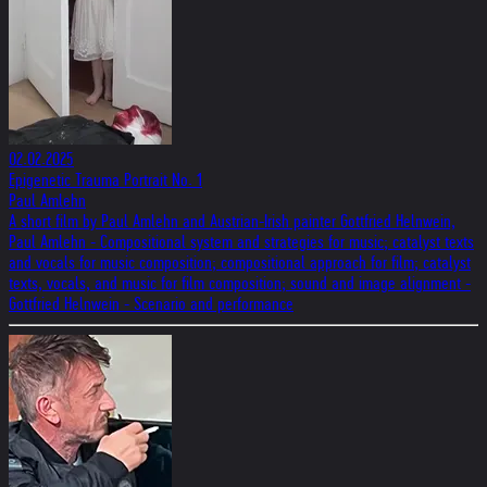
02.02.2025
Epigenetic Trauma Portrait No. 1
Paul Amlehn
A short film by Paul Amlehn and Austrian-Irish painter Gottfried Helnwein,
Paul Amlehn - Compositional system and strategies for music; catalyst texts
and vocals for music composition; compositional approach for film; catalyst
texts, vocals, and music for film composition; sound and image alignment -
Gottfried Helnwein - Scenario and performance