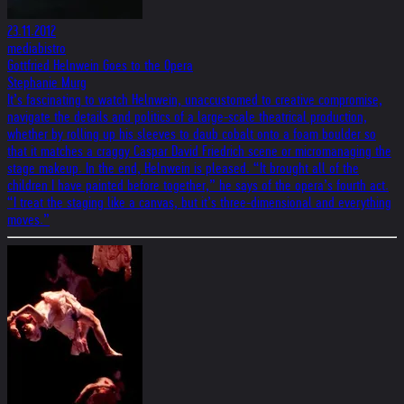
23.11.2012
mediabistro
Gottfried Helnwein Goes to the Opera
Stephanie Murg
It’s fascinating to watch Helnwein, unaccustomed to creative compromise,
navigate the details and politics of a large-scale theatrical production,
whether by rolling up his sleeves to daub cobalt onto a foam boulder so
that it matches a craggy Caspar David Friedrich scene or micromanaging the
stage makeup. In the end, Helnwein is pleased. “It brought all of the
children I have painted before together,” he says of the opera’s fourth act.
“I treat the staging like a canvas, but it’s three-dimensional and everything
moves.”