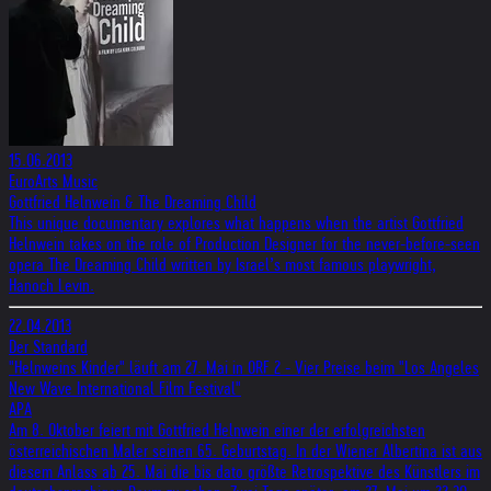
15.06.2013
EuroArts Music
Gottfried Helnwein & The Dreaming Child
This unique documentary explores what happens when the artist Gottfried
Helnwein takes on the role of Production Designer for the never-before-seen
opera The Dreaming Child written by Israel’s most famous playwright,
Hanoch Levin.
22.04.2013
Der Standard
"Helnweins Kinder" läuft am 27. Mai in ORF 2 - Vier Preise beim "Los Angeles
New Wave International Film Festival"
APA
Am 8. Oktober feiert mit Gottfried Helnwein einer der erfolgreichsten
österreichischen Maler seinen 65. Geburtstag. In der Wiener Albertina ist aus
diesem Anlass ab 25. Mai die bis dato größte Retrospektive des Künstlers im