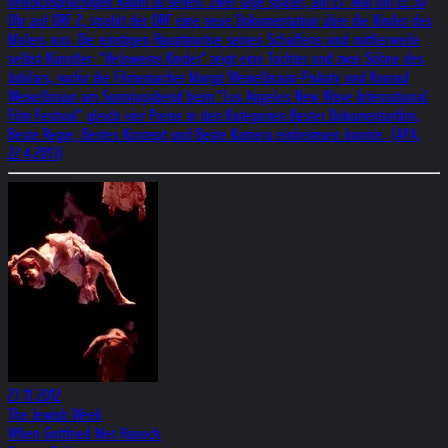
deutschsprachigen Raum zu sehen. Zwei Tage später, am 27. Mai um 22.30
Uhr auf ORF 2, strahlt der ORF eine neue Dokumentation über die Kinder des
Malers aus. Die einstigen Hauptmotive seines Schaffens sind mittlerweile
selbst Künstler: "Helnweins Kinder" zeigt eine Tochter und zwei Söhne des
Jubilars, wofür die Filmemacher Margit Weixelbraun-Piskaty und Konrad
Weixelbraun am Sonntagabend beim "Los Angeles New Wave International
Film Festival" gleich vier Preise in den Kategorien Bester Dokumentarfilm,
Beste Regie, Bestes Konzept und Beste Kamera einheimsen konnte. (APA,
22.4.2013)
27.11.2012
The Jewish Week
When Gottfried Met Hanoch