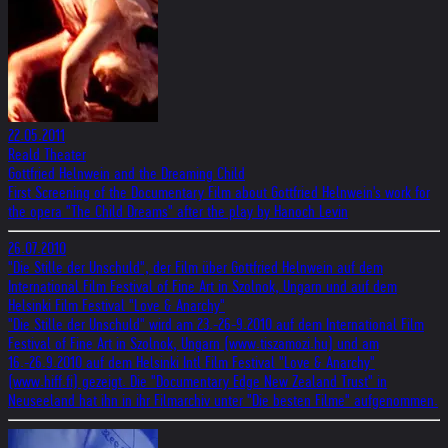
22.05.2011
Reald Theater
Gottfried Helnwein and the Dreaming Child
First Screening of the Documentary Film about Gottfried Helnwein's work for
the opera "The Child Dreams" after the play by Hanoch Levin
26.07.2010
"Die Stille der Unschuld", der Film über Gottfried Helnwein auf dem
International Film Festival of Fine Art in Szolnok, Ungarn und auf dem
Helsinki Film Festival "Love & Anarchy"
"Die Stille der Unschuld" wird am 23.-26-9.2010 auf dem International Film
Festival of Fine Art in Szolnok, Ungarn (www.tiszamozi.hu) und am
16.-26.9.2010 auf dem Helsinki Intl Film Festival "Love & Anarchy"
(www.hiff.fi) gezeigt. Die "Documentary Edge New Zealand Trust" in
Neuseeland hat ihn in ihr Filmarchiv unter "Die besten Filme" aufgenommen.