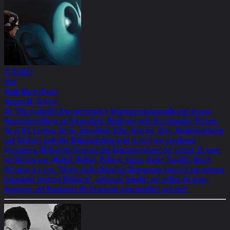
21.10.2013
3sat
Markt.Macht.Kunst
Hannes M. Schalle
Der Film ergründet den aufregenden Gegenwartskunstmarkt und dessen
Ausnahmestellung an Bekanntheit, Nachfrage und oft irrationalen Preisen.
Die in NY, London, Berlin, Düsseldorf, Köln, Venedig, Wien, Niederösterreich
und Salzburg gedrehte Dokumentation zeigt in noch nie gesehener
Vierkamera-HD-Qualität Exponate der Gegenwartskunst der letzten 30 Jahre
mit Werken von: Warhol, Richter, Pollock, Koons, Kiefer, Baselitz, Nitsch,
Helnwein u.v.a.m. "Meine eindrucksvollste Begegnung hatte ich mit meinem
Jugendidol Gottfried Helnwein", schwärmt Schalle, der selbst als Autor,
Regisseur und Komponist der Filmmusik verantwortlich zeichnet.