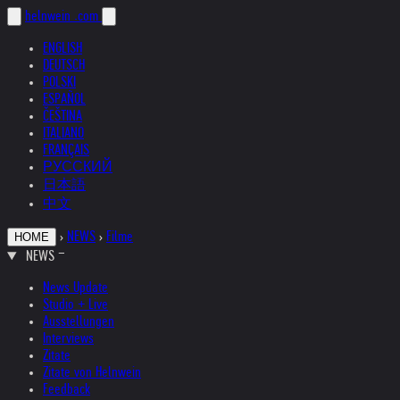
helnwein
.com
ENGLISH
DEUTSCH
POLSKI
ESPAÑOL
ČEŠTINA
ITALIANO
FRANÇAIS
РУССКИЙ
日本語
中文
›
NEWS
›
Filme
HOME
NEWS
News Update
Studio + Live
Ausstellungen
Interviews
Zitate
Zitate von Helnwein
Feedback