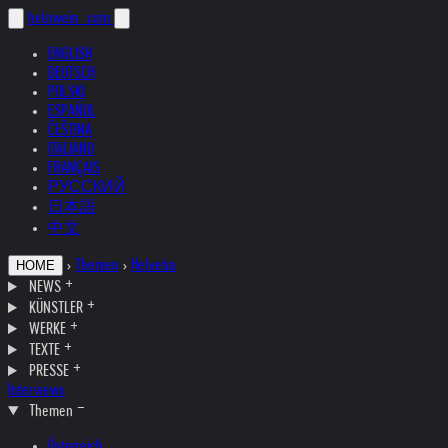
helnwein
.com
ENGLISH
DEUTSCH
POLSKI
ESPAÑOL
ČEŠTINA
ITALIANO
FRANÇAIS
РУССКИЙ
日本語
中文
›
Themen
›
Helvetia
HOME
NEWS
KÜNSTLER
WERKE
TEXTE
PRESSE
Interviews
Themen
Österreich