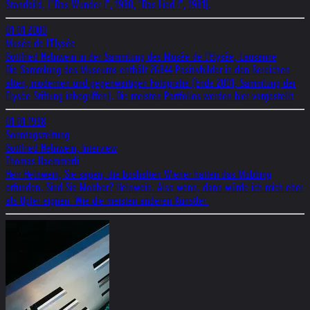
Standbild, ("Das Wunder I", 1980, "Das Lied I", 1981).
01.01.2000
Musée de l'Elysée
Gottfried Helnwein in der Sammlung des Musée de l'Elysée, Lausanne
Die Sammlung des Museums enthält 26844 Positivbilder in den Bereichen
alten, modernen und gegenwärtigen Fotografie (Ende 2001, Sammlung der
Elysée Stiftung inbegriffen). Die meisten Portfolios werden hier vorgestellt
01.01.1998
Sonntagszeitung
Gottfried Helnwein, Interview
Thomas Haemmerli
Herr Helnwein, Sie sagen, die boshaften Wiener hätten das Mobbing
erfunden. Sind Sie Mobber? Helnwein: Also wenn, dann würde ich mich eher
als Opfer eignen. Wie die meisten anderen Künstler.