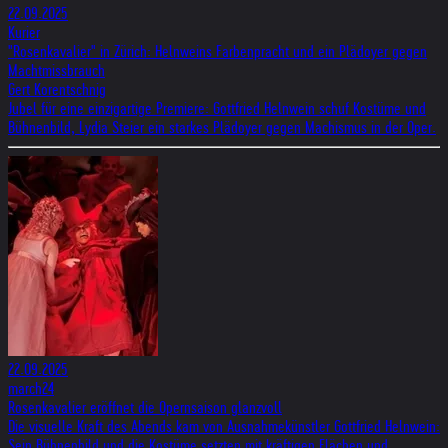
22.09.2025
Kurier
"Rosenkavalier" in Zürich: Helnweins Farbenpracht und ein Plädoyer gegen
Machtmissbrauch
Gert Korentschnig
Jubel für eine einzigartige Premiere: Gottfried Helnwein schuf Kostüme und
Bühnenbild, Lydia Steier ein starkes Plädoyer gegen Machismus in der Oper.
22.09.2025
march24
Rosenkavalier eröffnet die Opernsaison glanzvoll
Die visuelle Kraft des Abends kam von Ausnahmekünstler Gottfried Helnwein:
Sein Bühnenbild und die Kostüme setzten mit kräftigen Flächen und