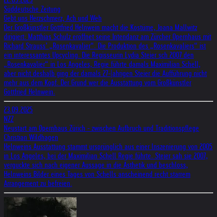
Süddeutsche Zeitung
Gebt uns Herzschmerz, Ach und Weh
Der Großkünstler Gottfried Helnwein macht die Kostüme, Joana Mallwitz
dirigiert: Matthias Schulz eröffnet seine Intendanz am Zürcher Opernhaus mit
Richard Strauss’ „Rosenkavalier“. Die Produktion des „Rosenkavaliers“ ist
ein interessantes Upcycling. Die Regisseurin Lydia Steier sch 2007 den
„Rosenkavalier“ in Los Angeles, Regie führte damals Maximilian Schell,
aber nicht deshalb ging der damals 27-|ahrigen Steier die Aufführung nicht
mehr aus dem Kopf. Der Grund wer die Ausstattung vom Großkünstler
Gottfried Helnwein.
23.09.2025
NZZ
Neustart am Opernhaus Zürich - zwischen Aufbruch und Traditionspflege
Christian Wildhagen
Helnweins Ausstattung stammt ursprünglich aus einer lnszenierung von 2005
in Los Angeles, bei der Maximilian Schell Regie führte. Steier sah sie 2007,
verguckte sich nach eigener Aussage in die Ästhetik und beschloss,
Helnweins Bilder eines Tages von Schells anscheinend recht starrem
Arrangement zu befreien.