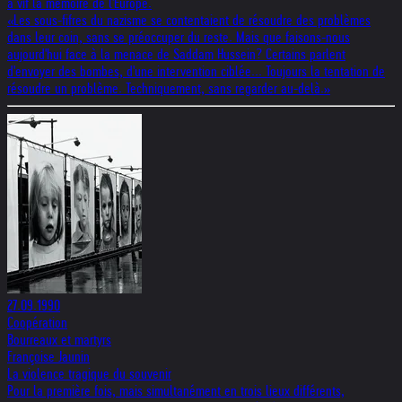
à vif la mémoire de l'Europe.
«Les sous-fifres du nazisme se contentaient de résoudre des problèmes
dans leur coin, sans se préoccuper du reste. Mais que faisons-nous
aujourd'hui face à la menace de Saddam Hussein? Certains parlent
d'envoyer des bombes, d'une intervention ciblée... Toujours la tentation de
résoudre un problème. Techniquement, sans regarder au-delà.»
27.09.1990
Coopération
Bourreaux et martyrs
Françoise Jaunin
La violence tragique du souvenir
Pour la première fois, mais simultanément en trois lieux différents,