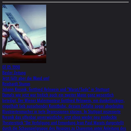
07.05.1990
Basler Zeitung
Jetzt fällt aber die Wand um!
Reinhardt Stumm
Johann Kresnik, Gottfried Helnwein und "Marat/Sade" in Stuttgart
Damals wie jetzt war freilich auch ein zweiter Mann ganz wesentlich
beteiligt. Der Wiener Malermonteur Gottfried Helnwein, ein dunkellockiger,
engelhaft lieb aussehender Kunstbube, dessen Einfälle sogar abgebrühte
Illustriertenmacher in tiefe Depressionen stürzen. In Stuttgart inszenierte
Kresnik das offenbar unverwüstliche, jetzt eben wieder neu entdeckte
Theaterstück "Die Verfolgung und Ermordung Jean Paul Marats dargestellt
durch die Schauspielgruppe des Hospizes zu Charenton unter Anleitung des