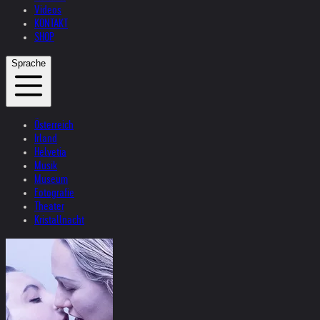
Videos
KONTAKT
SHOP
Sprache
Österreich
Irland
Helvetia
Musik
Museum
Fotografie
Theater
Kristallnacht