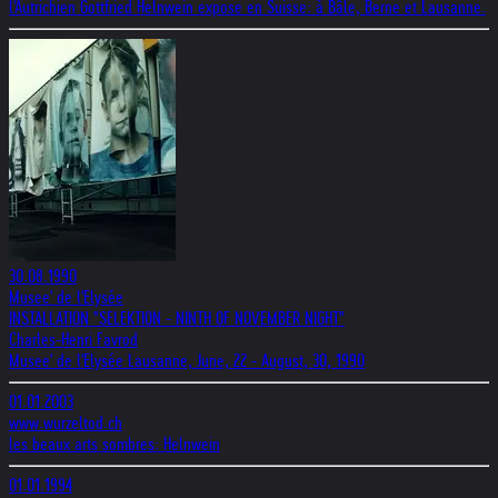
l'Autrichien Gottfried Helnwein expose en Suisse: à Bâle, Berne et Lausanne.
30.08.1990
Musee' de l'Elysée
INSTALLATION "SELEKTION - NINTH OF NOVEMBER NIGHT"
Charles-Henri Favrod
Musee' de l'Elysée Lausanne, June, 22 - August, 30, 1990
01.01.2003
www.wurzeltod.ch
les beaux arts sombres: Helnwein
01.01.1994