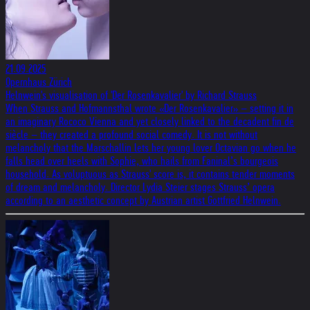
21.09.2025
Opernhaus Zürich
Helnwein's visualisation of 'Der Rosenkavalier' by Richard Strauss
When Strauss and Hofmannsthal wrote «Der Rosenkavalier» – setting it in
an imaginary Rococo Vienna and yet closely linked to the decadent fin de
siècle – they created a profound social comedy. It is not without
melancholy that the Marschallin lets her young lover Octavian go when he
falls head over heels with Sophie, who hails from Faninal’s bourgeois
household. As voluptuous as Strauss' score is, it contains tender moments
of dream and melancholy. Director Lydia Steier stages Strauss’ opera
according to an aesthetic concept by Austrian artist Gottfried Helnwein.