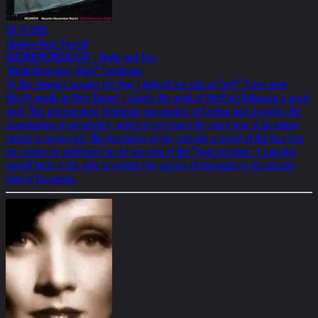
09.11.1988
Charles-Henri Favrod
REICHSKRISTALLNACHT - Night and Fog
"Ninth November Night" Catalogue
"In the struggle against the Jew, I defend the acts of God!" Those were
Hitler's words in Mein Kampf. I admire the work of Gottfried Helnwein a great
deal. This photographic testimony encourages reflection and provokes the
examination of conscience, which is necessary for every one of us where
racism is concerned. The laceration of the portraits is proof of the fact that
we cannot be indifferent to the warning of the "final solution". I consider
myself lucky to be able to exhibit this gallery of memories in its present
form in Lausanne.