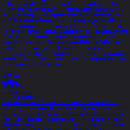
nachromantisch lebenssehnsüchtig wie ihre Intention auf. Wer vor den
Bildern steht, wird unvermeidlich zur emotionalen Identifikation gezwungen.
Er leidet mit den Opfern und empfindet sich selbst als Machtmensch. Täter
und Opfer in einem wird man durch den hinterhältig angestifteten Diskurs
aus Übertragung und Gegenübertragung. Dabei sind die Unschuldigen wie
die Schuldigen geradezu liebevoll heiligenhaft mit einer unendlichen Geduld
gemalt. Neben den Greueln der Gegenwart von Gewalt geraten selbst
eigentliche Interieur-Bilder, Familienszenen mit Kindern, zu Thrillern. So
geschickt listig entblösst wird da die mal arme, die mal reiche
neubürgerliche Innerlichkeit verfremdet und desillusioniert. "Der freundliche
Mensch", so Heiner Müller über Gottfried, hält allem und jedem den Spiegel
der Schrecken des Jahrhunderts vor.
19.09.1992
L'Express
LES KREUZIENS
Jean-Charles Abreu
L'unanimité silencieuse
Individualistes à tout crin, c'est l'anarchie du silence qui les a tentées.
Depuis longtemps, chez eux, la majorité était silencieuse. Comme si chaque
Kreuzien répugnait à mêler sa voix dans l'urne à celles de la masse. Mais
cela ne l'empêchait pas d'exprimer son avis haut et fort, parfois même par
voie d'affiche. Ce qui, depuis que chaque Kreuzien peut exercer la censure