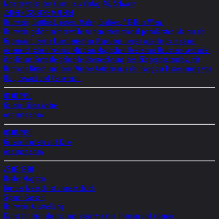
Meisterwerke der Kunst, Isis Verlag AG, Schweiz
ZEITGENÖSSISCHE MALEREI
Helnwein, Gottfried, österr. Maler, Grafiker, *1948 in Wien.
Helnwein gehört mittlerweile zu den international populärsten Malern der
Gegenwart. Seine künstlerischen Ursprünge liegen allerdings in seiner
österreichischen Heimat: Mit dem Magischen Realismus Hausners verbindet
ihn die ins Surreale gehende Überzeichnung des Bildgegenstandes, mit
Hermann Nitsch und dem Wiener Aktionismus der Hang zur Inszenierung von
Blut, Gewalt und Perversion.
01.01.1990
Galerie Lilian Andre'
one man show
01.01.1990
Galerie Righetti und Knie
one man show
22.09.1990
Basler Magazin
Nur der Mensch ist unmenschlich
Sigmar Gassert
Helnwein-Ausstellung
Kunst tritt hier ebenso aggressiv wie ihre Themen und ebenso