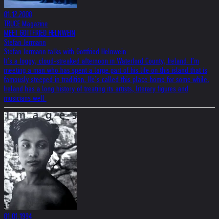
01.12.2008
TRUCE Magazine
MEET GOTTFRIED HELNWEIN
Stefan Jermann
Stefan Jermann talks with Gottfried Helnwein
It’s a foggy, cloud-streaked afternoon in Waterford County, Ireland. I’m
meeting a man who has spent a large part of his life on this island that is
famously steeped in tradition. He’s called this place home for some while.
Ireland has a long history of treating its artists, literary figures and
musicians well.
01.01.1994