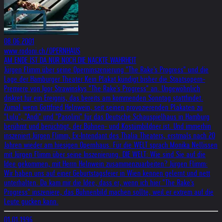
08.06.2001
www.rodoni.ch/OPERNHAUS
AM ENDE IST DA NUR NOCH DIE NACKTE WAHRHEIT
Jürgen Flimm über seine Operninszenierung "The Rake's Progress" und die
Lage der Hamburger Theater Kein Plakat kündigt bisher die Staatsopern-
Premiere von Igor Strawinskys "The Rake's Progress" an. Ungewöhnlich
diskret für ein Ereignis, das bereits am kommenden Sonntag stattfindet.
Zumal wenn Gottfried Helnwein, seit seinen provozierenden Plakaten zu
"Lulu", "Andi" und "Pasolini" für das Deutsche Schauspielhaus in Hamburg
berühmt und berüchtigt, der Bühnen- und Kostümbildner ist. Und immerhin
inszeniert Jürgen Flimm, Ex-Intendant des Thalia Theaters, erstmals nach 20
Jahren wieder am hiesigen Opernhaus. Für die WELT sprach Monika Nellissen
mit Jürgen Flimm über seine Inszenierung. DIE WELT: Wie sind Sie auf die
Idee gekommen, mit Herrn Helnwein zusammenzuarbeiten? Jürgen Flimm:
Wir haben uns auf einer Geburtstagsfeier in Wien kennen gelernt und nett
unterhalten. Da kam mir die Idee, dass er, wenn ich hier "The Rake's
Progress" inszeniere, das Bühnenbild machen sollte, weil er extrem auf die
Leute gucken kann.
01.01.1996