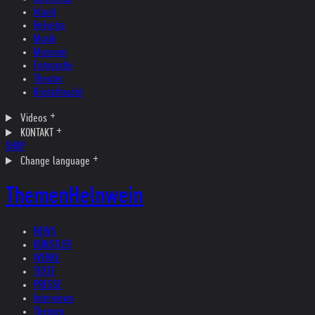
Irland
Helvetia
Musik
Museum
Fotografie
Theater
Kristallnacht
Videos
KONTAKT
SHOP
Change language
Themen
Helnwein
NEWS
KÜNSTLER
WERKE
TEXTE
PRESSE
Interviews
Themen