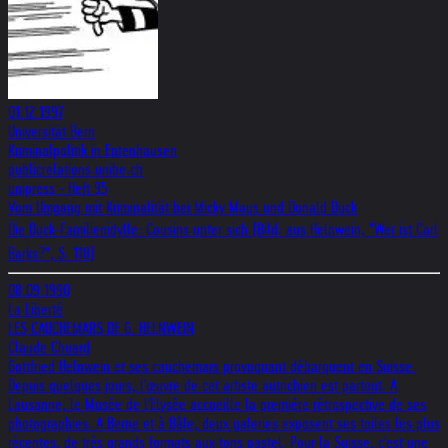
01.12.1997
Universität Bern
Kriminalpolitik in Entenhausen
publicrelations.unibe.ch
unipress - Heft 95
Vom Umgang mit Kriminalität bei Micky Maus und Donald Duck
Die Duck-Familienidylle: Cousins unter sich (Bild: aus Helnwein, "Wer ist Carl
Barks?", S. 118)
08.09.1990
La Liberté
LES CAUCHEMARS DE G. HELNWEIN
Claude Chuard
Gottfried Helnwein et ses cauchemars provoquant débarquent en Suisse.
Depuis quelques jours, l'œuvre de cet artiste autrichien est partout. A
Lausanne, le Musée de l'Elysée accueille la première rétrospective de ses
photographies. A Berne et à Bâle, deux galeries exposent ses toiles les plus
récentes, de très grands formats aux tons pastel. Pour la Suisse, c'est une