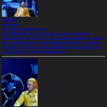
28.08.2025
arte Magazin
Drei Fragen an Gottfried helnwein
Gottfried Helnwein: Ich habe jedem Akt eine eigene monochromen
Farbpalette gegeben: Der erste ist ganz in Blautönen gehalten, der zweite in
Gelb- und Goldnuancen, der dritte in Rottönen. Baron Ochs als Hauptfigur
tritt jeweils in der entsprechenden Komplimentärfarbe auf, wodurch jeder
seiner Auftritte einen visuellen Schock erzeugt.