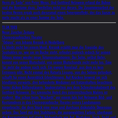
Herrn de Sade" von Peter Weiss. Und Gottfried Helnwein erfand die Bühne
und die Kostüme dazu. Zweifellos nicht nur dieses. Die Zusammenarbeit der
beiden Herren ergab auch diesesmal einen Synergieeffekt, der das Ganze zu
mehr macht als zu einer Summe der Teile.
11.04.1989
Neue Züricher Zeitung
Choreographisches Theater
"Ödipus" von Johann Kresnik in Heidelberg
Es bleibt nicht hei einem Mord. Kresnik erzählt zwar die Tragödie des
Sophokles so, wie sie im Buche steht, erfindet zugleich jedoch für seinen
Ödipus immer wieder neue Tötungssituationen: Der Sohn, selbst Opfer,
kommt von seiner Blutschuld, von seiner Blutschande nicht mehr los. Eine
Tat zieht die andere nach sich. Ein ewiger Kreislauf, aus dem es kein
Entrinnen gibt. Nicht einmal des Rätsels Lösung, von der Sphinx gefordert,
schafft für einen Augenblick Erleichterung. Auf Krücken bewegt sie sich
blindlings vorwärts, drei behinderte Mediziner mit fratzenhaften Gesichtern
hinter dicken Brillengläsern: Spukgestalten aus dem Schreckenskabinett des
Gottfried Helnwein. Der szenische Anteil des österreichischen Malers ist
evident. Wie schon beim "Macbeth" vor einem Jahr hat Helnwein Bild- und
Kostümideen in das Choreographische Theater seines Landsmanns
eingebracht, die dem Stück eine neue und durchaus diskutable Dimension
geben: Das Spiel mit den Stahltüren, die ausgewählten Farben, überhaupt
die Konzentration auf starke Bildsymbole wie Axt, Blutlaken, Tisch, Stuhl und