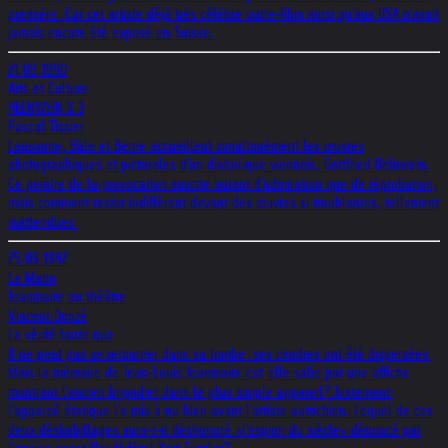
première. Car cet artiste déjà très célèbre outre-Rhin ainsi qu'aux USA n'avait
jamais encore été exposé en Suisse.
21.09.1990
Arts et Culture
HELNWEIN X 3
Pascal Tissier
Lausanne, Bâle et Berne accueillent simultanément les œuvres
photographiques et picturales d'un diabolique viennois: Gottfried Helnwein.
Ce peintre de la provocation suscite autant d'admiration que de réprobation,
mais comment rester indifférent devant des œuvres si troublantes, tellement
inattendues.
25.09.1992
Le Matin
Jeanmaire au théâtre
Vincent Donzé
La vérité toute nue
Il ne peut pas se retourner dans sa tombe: ses cendres ont été dispersées.
Mais la mémoire de Jean-Louis Jeanmaire est-elle salie par une affiche
montrant l'ancien brigadier dans le plus simple appareil? Justement:
l'appareil étatique l'a mis à nu bien avant l'artiste autrichien. Lequel de ces
deux déshabillages aura-t-il déshonoré «l'espion du siècle» dénoncé par