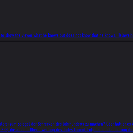
ion: to show the viewer what he knows but does not know that he knows. Helnwein 
lerei zum Spiegel der Schrecken des Jahrhunderts zu machen? Oder hält er es ein
EN, die aus der Überbewertung des Todes kommt, Folge seiner Tabuierung durch 