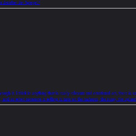
m Zeitalter der Spiegel?
ugh it. I think in anything that is really relevant and emotional art, there is s
lf, and so when someone is willing to take on the sadness, the irony, the ugline