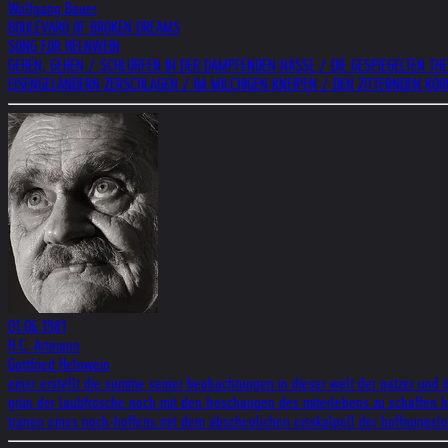
Wolfgang Bauer
BOULEVARD OF BROKEN DREAMS
SONG FOR HELNWEIN
GEHEN, GEHEN / SCHLURFEN IN DER DAMPFENDEN NÄSSE / DIE GESPIEGELTEN TH
EISENGELÄNDERN ZERSCHLAGEN / IM MILCHIGEN KNEIPEN / DEN ZITTERNDEN KÖ
01.06.1981
H.C. Artmann
Gottfried Helnwein
einer erstellt die summe seiner beobachtungen in dieser welt der patzer und
grün der laubfrösche noch mit den froschaugen des miterlebens zu schaffen hab
tränen eines noch-hoffens mit dem abscheulichen eisskalpell der hoffnungslos