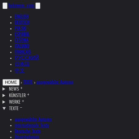
helnwein
.com
ENGLISH
DEUTSCH
POLSKI
ESPAÑOL
ČEŠTINA
ITALIANO
FRANÇAIS
РУССКИЙ
日本語
中文
›
TEXTE
›
ausgewählte Autoren
HOME
NEWS
KÜNSTLER
WERKE
TEXTE
ausgewählte Autoren
internationale Texte
Deutsche Texte
Dissertationen