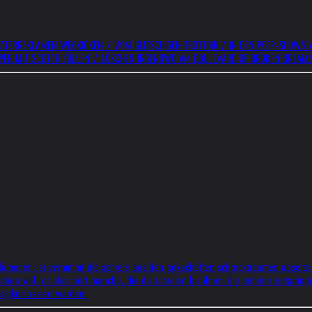
EATERREKLAMEN WEGKICKEN / VOM GLITSCHIGEN TROTTOIR / IN DEN PEEP-SHOWS 
RPER MIT SCOTCH FÜLLEN / LÖSCHEN IRGENDWO AM BOULEVARD OF BROKEN DREAM
 dämonen. er vernimmt die schreie aus den gekachelten schreckträumen abseits
en will. er aber hört manche, die da schreien bis ihnen die gehirne zerspringen
igkeit seziert werden.