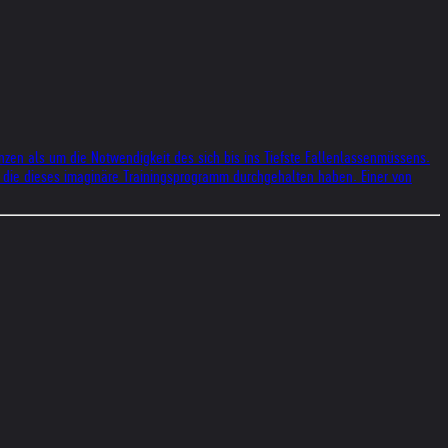
nzen als um die Notwendigkeit des sich bis ins Tiefste Fallenlassenmüssens.
, die dieses imaginäre Trainingsprogramm durchgehalten haben. Einer von