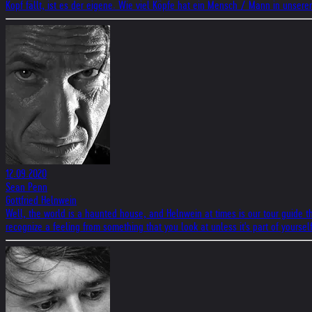
Kopf fällt, ist es der eigene. Wie viel Köpfe hat ein Mensch / Mann in unsere
12.09.2020
Sean Penn
Gottfried Helnwein
Well, the world is a haunted house, and Helnwein at times is our tour guide thro
recognize a feeling from something that you look at unless it's part of yourse