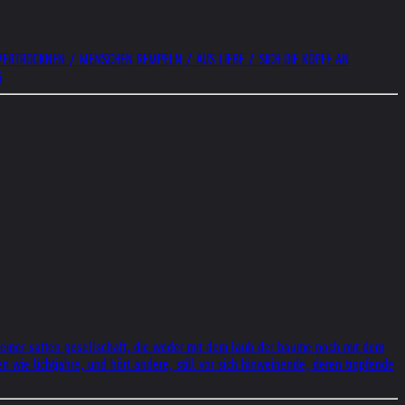
VERTROCKNEN / MENSCHEN REMPELN / AUS LIEBE / SICH DIE KÖPFE AN
S
 einer satten gesellschaft, die weder mit dem laub der bäume noch mit dem
 wie lichtjahre, und hört andere, still vor sich hinweinende, deren tropfende