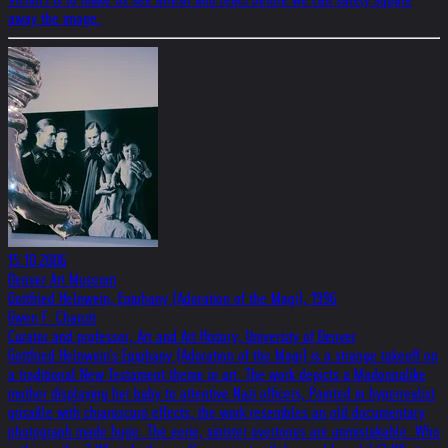
away the image.
15.10.2006
Denver Art Museum
Gottfried Helnwein, Epiphany (Adoration of the Magi), 1996
Gwen F. Chanzit
Curator and professor, Art and Art History, University of Denver
Gottfried Helnwein's Epiphany (Adoration of the Magi) is a strange takeoff on
a traditional New Testament theme in art. The work depicts a Madonnalike
mother displaying her baby to attentive Nazi officers, Painted in hyperrealist
grisaille with chiaroscuro effects, the work resembles an old documentary
photograph made huge. The eerie, sinister overtones are unmistakable. Who