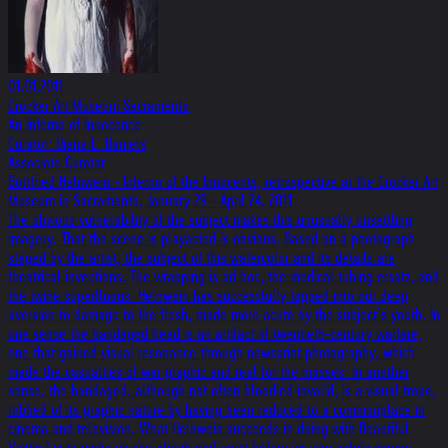
01.01.2011
Crocker Art Museum Sacramento
An Inferno of Innocence
Curator: Diana L. Daniels
Associate Curator
Gottfried Helnwein - Inferno of the Innocents, retrospective at the Crocker Art
Museum in Sacramento, January 29 - April 24, 2011
The obvious vulnerability of the subject makes this unusually unsettling
imagery. That the scene is playacted is obvious. Based on a photograph
staged by the artist, the subject of this watercolor and its details are
theatrical inventions. The wrapping is ad hoc, the medical tubing ersatz, and
the twine superfluous. Helnwein has successfully tapped into our deep
aversion to damage to the flesh, made more acute by the subject’s youth. In
one sense the bandaged head is an artifact of twentieth-century warfare,
one that gained visual resonance through newsprint photography, which
made the casualties of war graphic and real for the masses. In another
sense, the bandaged, although not often bloodied invalid, is a visual trope,
robbed of its graphic nature by having been reduced to a commonplace in
cinema and television. What Helnwein succeeds in doing with Beautiful
Victim I is to make us see afresh and react before we can safely square