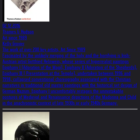
02.12.2016
Thames & Hudson
Art since 1989
Kelly Grovier
The work of over 200 key artists, Art Since 1989
Fascinated by the unlikely merging of the holy and the horrifying is Irish-
Austrian artist Gottfried Helnwein, whose series of hyperrealist paintings
Epiphany I (Adoration of the Magi), Epiphany II (Adoration of the Shepherds),
Epiphany III ( Presentation at the Temple), undertaken between 1996 and
1998, collapsed conventional choreography associated with the Christian
narratives in traditional old master paintings with the historical set design of
German Nazism. Epiphany I uncomfortably restages the unmistakable
postures of Medieval and Renaissance depictions of the Madonna and Child
in the anachronistic context of late 1930s or early 1940s Germany.