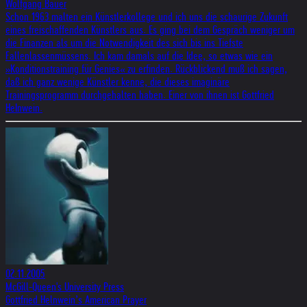
Wolfgang Bauer
Schon 1963 malten ein Künstlerkollege und ich uns die schaurige Zukunft
eines freischaffenden Künstlers aus. Es ging bei dem Gespräch weniger um
die Finanzen als um die Notwendigkeit des sich bis ins Tiefste
Fallenlassenmüssens. Ich kam damals auf die Idee, so etwas wie ein
»Konditionstraining für Genies« zu erfinden. Rückblickend muß ich sagen,
daß ich ganz wenige Künstler kenne, die dieses imaginäre
Trainingsprogramm durchgehalten haben. Einer von ihnen ist Gottfried
HeInwein.
02.11.2005
McGill-Queen's University Press
Gottfried Helnwein’s American Prayer