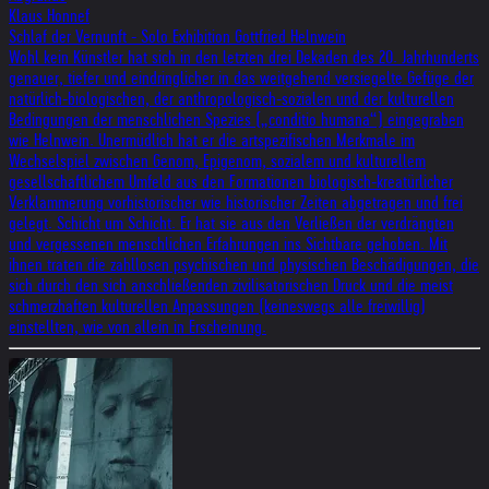
Klaus Honnef
Schlaf der Vernunft - Solo Exhibition Gottfried Helnwein
Wohl kein Künstler hat sich in den letzten drei Dekaden des 20. Jahrhunderts
genauer, tiefer und eindringlicher in das weitgehend versiegelte Gefüge der
natürlich-biologischen, der anthropologisch-sozialen und der kulturellen
Bedingungen der menschlichen Spezies („conditio humana“) eingegraben
wie Helnwein. Unermüdlich hat er die artspezifischen Merkmale im
Wechselspiel zwischen Genom, Epigenom, sozialem und kulturellem
gesellschaftlichem Umfeld aus den Formationen biologisch-kreatürlicher
Verklammerung vorhistorischer wie historischer Zeiten abgetragen und frei
gelegt. Schicht um Schicht. Er hat sie aus den Verließen der verdrängten
und vergessenen menschlichen Erfahrungen ins Sichtbare gehoben. Mit
ihnen traten die zahllosen psychischen und physischen Beschädigungen, die
sich durch den sich anschließenden zivilisatorischen Druck und die meist
schmerzhaften kulturellen Anpassungen (keineswegs alle freiwillig)
einstellten, wie von allein in Erscheinung.