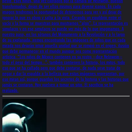
peste. Esos niños, una vez captados por la cámara de Helnwein, quedan
transformados, dejan de ser ellos mismos para devenir iconos. En cada
imagen tendremos la oportunidad de detenernos para ver y así dejar de
ignorar lo que es obvio y salta a la vista. Creando un equilibrio entre el
vacío y la forma se muestran para mostrarnos “algo”. La representación es
simulacro y en ese simulacro se puede ver más de lo que imaginamos. A
nuestro paso, en los sótanos del Monumento a la Revolución y a lo largo
de su explanada, iremos encontrando las imágenes de niños que en cada
mirada nos dejarán intuir aquella unidad que se rompió en el origen, ilusión
que debe permanecer en el mundo aunque sea como representación
artística. “Los niños de México contienen en su rostro —dice Helnwein—
todo el peso del tiempo…”, también contienen la historia, los mitos, todo
eso que se ha callado pero que debe contarse, de nada sirve tratar de
negar o dar la espalda a la belleza que estas imágenes representan, por
eso miran así, porque guardan los secretos de la historia y las historias que
jamás se contaron. Hoy vuelven a tomar un sitio. El sacrificio se ha
realizado.