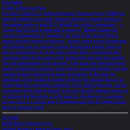
Petra Halkes
A Fable in Pixels and Paint
Ever since I clicked on it, Gottfried Helnwein’s "American Prayer" (2000) has
taken up residency in my mind. I began to discover a semiotic richness in
this painting worthy of what W.J.T. Mitchell has called a "metapicture" - a
"picture that [is] used to show what a picture is". Mitchell situates the
concept of metapicture in "'iconology', the study of the general ﬁeld of
images and their relation to discourse," thereby cutting across Greenbergian
self-reflexivity into an expanded context that includes popular culture as
well as contemporary art. In this wider cultural field, a metapicture does
more than reflect on the nature of the picture itself and calls into question
"the self-understanding of the observer". I will argue that "American Prayer"
derives its theoretical relevance partly from its concealed hybridity, from the
interplay between technological media and painting. In this work, the
substitution of one medium by another reinforces the meaning that can be
created from the iconographic substitution of the child by Pinocchio, and the
replacement of the deity by Donald. In the end, Donald’s sideways glance at
us indicates that this picture is really about us, the observers; it questions
our own place in a cultural web of illusionism spun from the abiding human
desire to overcome death.
01.11.2005
McGill-Queen's University Press
Gottfried Helnwein's American Prayer, part 2