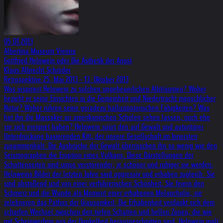
05.01.2013
Albertina Museum Vienna
Gottfried Helnwein oder Die Ästhetik der Angst
Klaus Albrecht Schröder
Retrospektive 25. Mai 2013 - 13. Oktober 2013
Was inspiriert Helnwein zu solchen ungeheuerlichen Albträumen? Woher
bezieht er seine Einsichten in die Gemeinheit und Niedertracht menschlicher
Natur? Woher rühren seine geradezu halluzinatorischen Fähigkeiten? Was
hat ihn die Massaker an amerikanischen Schulen sehen lassen, noch ehe
sie sich ereignet haben? Helnwein spürt den auf Gewalt und autoritärer
Unterdrückung basierenden Kitt, der unsere Gesellschaft im Innersten
zusammenhält: Die Ausbrüche der Gewalt überraschen ihn so wenig wie den
Seismographen die Eruption eines Vulkans. Diese Darstellungen der
Schattenseiten sind umso verstörender, je schöner und ruhiger sie werden.
Helnweins Bilder der letzten Jahre sind aggressiv und erhaben zugleich. Sie
sind abstoßend und von einer verführerischen Schönheit. Sie feiern den
Schmerz und die Wunde als Moment einer erhabenen Melancholie, sie
zelebrieren das Pathos der Grausamkeit. Die Erhabenheit verdankt sich dem
scharfen Wechsel zwischen den tiefen Schatten und hellen Zonen, die wie
mit Scheinwerfern aus der Dunkelheit herausgeschnitten sind. Helnwein malt