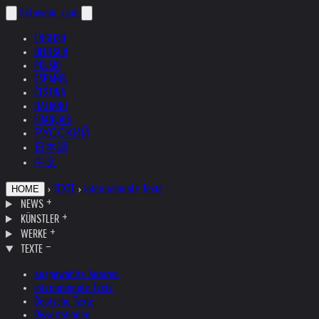
helnwein
.com
ENGLISH
DEUTSCH
POLSKI
ESPAÑOL
ČEŠTINA
ITALIANO
FRANÇAIS
РУССКИЙ
日本語
中文
›
TEXTE
›
internationale Texte
HOME
NEWS
KÜNSTLER
WERKE
TEXTE
ausgewählte Autoren
internationale Texte
Deutsche Texte
Dissertationen