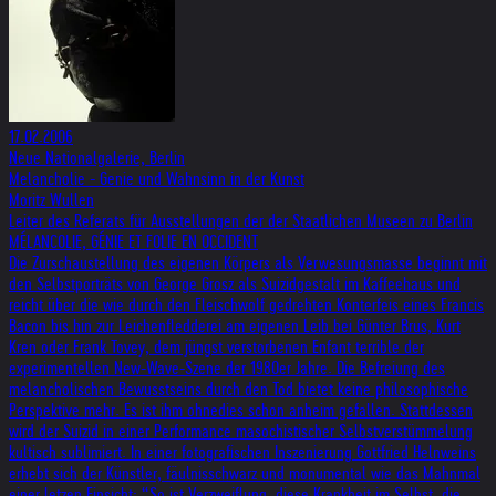
17.02.2006
Neue Nationalgalerie, Berlin
Melancholie - Genie und Wahnsinn in der Kunst
Moritz Wullen
Leiter des Referats für Ausstellungen der der Staatlichen Museen zu Berlin
MÉLANCOLIE, GÉNIE ET FOLIE EN OCCIDENT
Die Zurschaustellung des eigenen Körpers als Verwesungsmasse beginnt mit
den Selbstporträts von George Grosz als Suizidgestalt im Kaffeehaus und
reicht über die wie durch den Fleischwolf gedrehten Konterfeis eines Francis
Bacon bis hin zur Leichenfledderei am eigenen Leib bei Günter Brus, Kurt
Kren oder Frank Tovey, dem jüngst verstorbenen Enfant terrible der
experimentellen New-Wave-Szene der 1980er Jahre. Die Befreiung des
melancholischen Bewusstseins durch den Tod bietet keine philosophische
Perspektive mehr. Es ist ihm ohnedies schon anheim gefallen. Stattdessen
wird der Suizid in einer Performance masochistischer Selbstverstümmelung
kultisch sublimiert. In einer fotografischen Inszenierung Gottfried Helnweins
erhebt sich der Künstler, fäulnisschwarz und monumental wie das Mahnmal
einer letzen Einsicht: “So ist Verzweiflung, diese Krankheit im Selbst, die