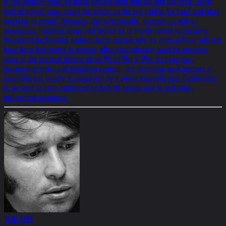
is this mother? What do these officers want with her and her child? What
kind of official paper might the officer on the left hold in his hand and what
might be its result? Helnwein, characteristically, presents us with an
ambiguous, haunting image and leaves us to wonder about its meaning.
Helnwein's background perhaps helps explain why his often difficult subjects
have been interpreted in various, often contradictory, ways by opposing
sides of the political debate about World War II. With its huge size,
hyperrealist style, and disturbing content, this unsettling work bestows a
psychological anxiety accompanied by a strong magnetic pull. Confronting
it, we tend to stare-entranced by both its beauty and its seductive,
malevolent overtones.
14.07.1999