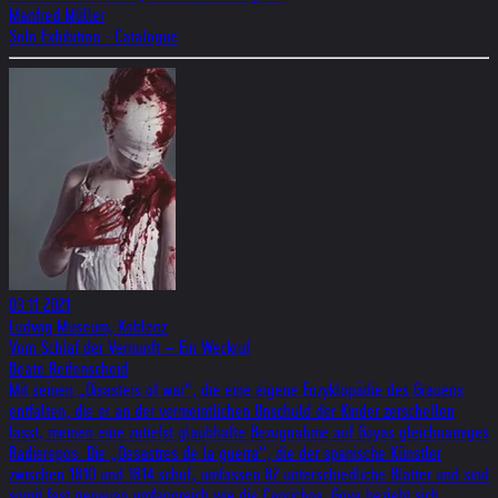
Manfred Müller
Solo Exhibition - Catalogue
03.11.2021
Ludwig Museum, Koblenz
Vom Schlaf der Vernunft – Ein Weckruf
Beate Reifenscheid
Mit seinen „Disasters of war“, die eine eigene Enzyklopädie des Grauens
entfalten, die er an der vermeintlichen Unschuld der Kinder zerschellen
lässt, meinen eine zutiefst glaubhafte Bezugnahme auf Goyas gleichnamiges
Radierepos. Die „Desastres de la guerra“, die der spanische Künstler
zwischen 1810 und 1814 schuf, umfassen 82 unterschiedliche Blätter und sind
somit fast genauso umfangreich wie die Caprichos. Goya bezieht sich