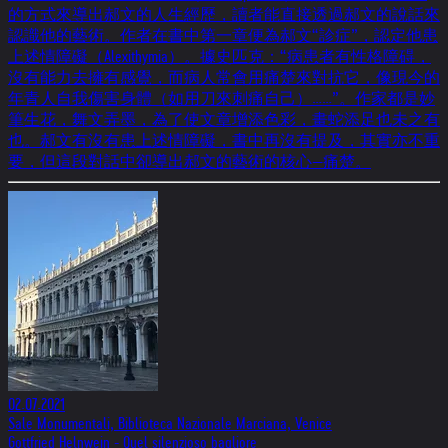
的方式來導出郝文的人生經歷，讀者能直接透過郝文的說話來
認識他的藝術。作者在書中第一章便為郝文“診症”，認定他患
上述情障礙（Alexithymia）。據史匹克：“病患者有性格障碍，
沒有能力去擁有感覺，而病人常會用痛楚來對抗它，像現今的
年青人自我傷害身體（如用刀來刺痛自己）……”。作家都是妙
筆生花，舞文弄墨，為了使文章增添色彩，畫蛇添足也未之有
也。郝文有沒有患上述情障礙，書中再沒有提及，其實亦不重
要，但這段對話中卻導出郝文的藝術的核心—痛楚。
02.07.2021
Sale Monumentali, Biblioteca Nazionale Marciana, Venice
Gottfried Helnwein - Quel silenzioso bagliore