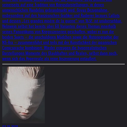
seinerseits auf eine Tradition von Kriegsdarstellungen, in denen
unmenschlichen Handelns gebrandmarkt wird. Goyas Bezugnahme,
insbesondere auf den französischen Grafiker und Radierer Jacques Callots
und dessen „Les grandes misère de la guerre“ von 1632, ist unübersehbar.
Helnwein selbst hat bereits über 60 Varianten dieses Themas innerhalb
seines Panoptikums von Kriegsszenerien geschaffen, wobei er nun die
beiden Sujets – die unschuldigen Mädchen sowie die Historiographie der
NS-Ära – zusammenführt und teils mit der Künstlichkeit der japanischen
Comicsprache kombiniert. Wieder erzeugen die hyperrealistischen
Darstellungen Momente des Glaubhaften und Realen, selbst dann noch,
wenn sich das Hyperreale als reine Inszenierung entäußert.