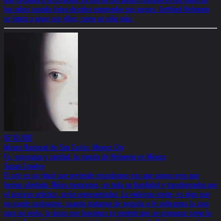
los niños cuando éstos deciden emprender sus juegos. Gottfried Helnwein
se limita a jugar con ellos, como un niño más.
02.10.2012
Museo Nacional de San Carlos, Mexico City
Fe, esperanza y caridad: la mirada de Helnwein en México
Susan Crowley
El arte es un ritual que pretende recordarnos eso que somos pero que
hemos olvidado. Niños mexicanos, en toda su fragilidad y transfigurados por
el proceso artístico, serán representados. La violencia existe, es algo que
no puede soslayarse, cuando tratamos de negarla o le volteamos la cara
para no verla, lo único que logramos es permitir que se propague como la