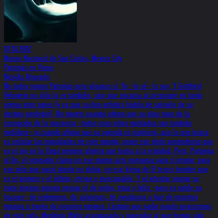
01.10.2012
Museo Nacional de San Carlos, Mexico City
Patomás en Viena
Nicolás Alvarado
No todos somos Patomás pero algunos sí. Yo −lo sé− lo soy. Y Gottfried
Helnwein no sólo lo es también, sino que encarna al personaje en tanto
primus inter pares (y es que su don artístico habría de salvarlo de su
destino perdedor). No miente cuando afirma que su obra trata de la
corrupción de la inocencia −todos esos niños mutilados son también
metáfora− ni cuando afirma que su agenda es justiciera, que lo que busca
es señalar las iniquidades de este mundo, poner ese dedo posmoderno que
es el ojo en la llaga siempre abierta que lastra a la realidad. Pero, Patomás
al fin, el vengador clama en ese mismo acto venganza para sí mismo: para
ese niño que nació donde no debía, en esa Viena de El tercer hombre que
es el primero y el último, eterna e inescapable. Y al intentar vengar su
triste destino intenta vengar el de todos, trata y falla −pero es noble su
fracaso− de redimirnos, de salvarnos, de ayudarnos a huir de nosotros
mismos a través de nosotros mismos. Lástima que nadie pueda arrancarnos
de este vals, Mephisto Waltz acompasado y mareador al que hemos sido