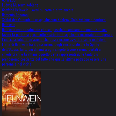
03.11.2021
Ludwig Museum Koblenz
Gottfried Helnwein. Lavori su carta e altro ancora
Demetrio Paparoni
Schlaf der Vernunft - Ludwig Museum Koblenz, Solo Exhibition Gottfried
Helnwein
Helnwein crede realmente che sia possibile cambiare il mondo. Nel suo
lavoro la partita si gioca sullo scarto tra il significato incarnato dall’opera e
l’inaccessibilità a un’azione che possa essere avvertita come risolutiva.
L’arte di Helnwein ha il pessimismo degli esistenzialisti e lo Spirito
dell’Utopia: tanto più dinanzi a ogni singolo lavoro saremo portati a
chiederci chi è la vittima oggetto della rappresentazione tanto più
prenderemo coscienza del fatto che quella vittima potrebbe essere una
persona a noi vicina.