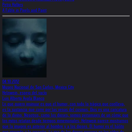
Petra Halkes
A Fable in Pixels and Paint
04.10.2012
Museo Nacional de San Carlos, Mexico City
Helnwein, espejo del vacío
Luis Alberto Ayala Blanco
Lo que quiero insinuar es que el humor, con todo lo trágico que conlleva,
es la sustancia que corre por las venas del cosmos. Dios es una caricatura
de lo divino. No­sotros, como los dioses, somos personajes de un cómic que
los mitos relatan desde tiempos inmemoriales. Helnwein parece mostrarnos
que la imagen es anterior al hombre y a los dioses. El humor es el hálito
que circunda a la creación. La risa de los dioses resuena en los oídos de