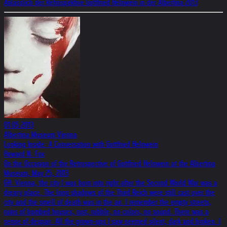
Anlässlich der Retrospektive Gottfried Helnwein in der Albertina 2013
01.05.2013
Albertina Museum Vienna
Looking Inside: A Conversation with Gottfried Helnwein
Howard N. Fox
On the Occasion of the Retrospective of Gottfried Helnwein at the Albertina
Museum, May 25, 2013
GH: Vienna, the city I was born into right after the Second World War was a
dreary place. The long shadows of the Third Reich were still cast over the
city and the smell of death was in the air. I remember the empty streets,
ruins of bombed houses, rust, rubble, no colors, no sound. There was a
sense of despair. All the grown-ups I saw seemed silent, dark and broken. I