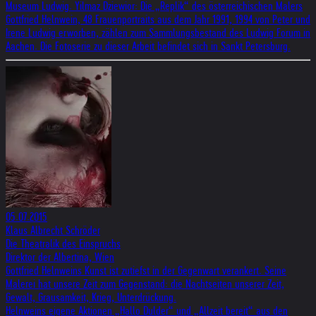
Museum Ludwig. Yilmaz Dziewior: Die „Replik“ des österreichischen Malers
Gottfried Helnwein, 48 Frauenportraits aus dem Jahr 1991, 1994 von Peter und
Irene Ludwig erworben, zählen zum Sammlungsbestand des Ludwig Forum in
Aachen. Die Fotoserie zu dieser Arbeit befindet sich in Sankt Petersburg.
05.07.2015
Klaus Albrecht Schröder
Die Theatralik des Einspruchs
Direktor der Albertina, Wien
Gottfried Helnweins Kunst ist zutiefst in der Gegenwart verankert. Seine
Malerei hat unsere Zeit zum Gegenstand: die Nachtseiten unserer Zeit,
Gewalt, Grausamkeit, Krieg, Unterdrückung.
Helnweins eigene Aktionen „Hallo Dulder“ und „Allzeit bereit“ aus den