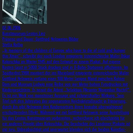
02.06.2006
Kunstmuseum Lentos Linz
Präsenz und Dauer: Gottfried Helnweins Bilder
Stella Rollig
„In memory of the children of Europe who have to die of cold and hunger
this Xmas“, schreibt der nach London emigrierte österreichische Maler Oskar
Kokoschka im Winter 1945 auf den Entwurf zu einem Plakat. Auf eigene
Kosten lässt er 5000 Stück drucken und in U-Bahn-Stationen affichieren. Im
Spätherbst 1988 montiert der ins Rheinland emigrierte österreichische Maler
Gottfried Helnwein entlang einer 100 Meter langen Wand zwischen Kölner
Dom und Museum Ludwig eine Reihe von vier Meter hohen Fotodrucken mit
Kindergesichtern. Er nennt die Arbeit „Selektion (Neunter November Nacht)“.
Es ist ein Werk von monströser Aussage und schmerzhafter Wirkung. Sein
Titel ruft den Jahrestag der sogenannten Reichskristallnacht in Erinnerung,
durch ihn gibt Helnwein den Kinderporträts ihren beinahe überwältigend
erschütternden Effekt. Während wir mit Gottfried Helnwein seine Ausstellung
für das Lentos Kunstmuseum vorbereiten, recherchiere ich gleichzeitig für
ein anderes Projekt über Kokoschka. Die Geschichte der Londoner Plakate ist
mir neu. Unbeabsichtigt und unerwartet blenden sich die beiden Künstler-