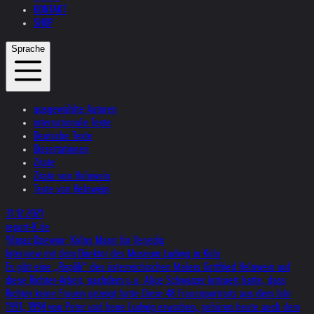
KONTAKT
SHOP
Sprache
ausgewählte Autoren
internationale Texte
Deutsche Texte
Dissertationen
Zitate
Zitate von Helnwein
Texte von Helnwein
31.12.2021
report-K.de
Yilmaz Dziewior: Kölns Mann für Venedig
Interview mit dem Direktor des Museum Ludwig in Köln
Es gibt eine „Replik“ des österreichischen Malers Gottfried Helnwein auf
diese Richter-Arbeit, nachdem u.a. Alice Schwarzer kritisiert hatte, dass
Richter keine Frauen gezeigt hatte.Diese 48 Frauenportraits aus dem Jahr
1991, 1994 von Peter und Irene Ludwig erworben, gehören heute auch dem