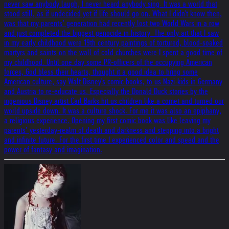
never saw anybody laugh, I never heard anybody sing. It was a world that
stood still, as if undecided yet if life should go on. What I didn't know then,
was that my parents’ generation had recently lost two World Wars in a row
and just completed the biggest genocide in history. The only art that I saw
in my early childhood were 19th century paintings of tortured, blood-soaked
martyrs and saints on the wall of cold churches were I spent a good time of
my childhood. Until one day some PR-officers of the occupying American
forces, God bless their hearts, thought it a good idea to bring some
American culture, say Walt Disney's comic books, to us Nazi-kids in Germany
and Austria to re-educate us. Especially the Donald Duck stories by the
ingenious Disney artist Carl Barks hit us children like a comet and turned our
world upside down. It was a culture shock. For me it was also an epiphany,
a religious experience. Opening my first comic book was like leaving my
parents’ yesterday-realm of death and darkness and stepping into a bright
and infinite future. For the first time I experienced color and speed and the
power of fantasy and imagination.