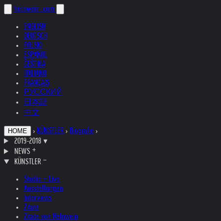
helnwein
.com
ENGLISH
DEUTSCH
POLSKI
ESPAÑOL
ČEŠTINA
ITALIANO
FRANÇAIS
РУССКИЙ
日本語
中文
›
KÜNSTLER
›
Biografie
›
HOME
2019-2018
▾
NEWS
KÜNSTLER
Studio + Live
Ausstellungen
Interviews
Zitate
Zitate von Helnwein