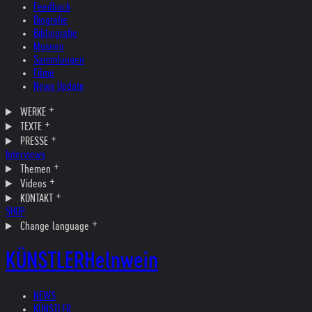
Feedback
Biografie
Bibliografie
Museen
Sammlungen
Filme
News Update
WERKE
TEXTE
PRESSE
Interviews
Themen
Videos
KONTAKT
SHOP
Change language
KÜNSTLER
Helnwein
NEWS
KÜNSTLER