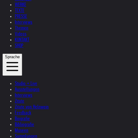
WERKE
TEXTE
PRESSE
Interviews
Themen
Videos
KONTAKT
SHOP
Sprache
Studio + Live
Ausstellungen
Interviews
Zitate
Zitate von Helnwein
Feedback
Biografie
Bibliografie
Museen
Sammlungen