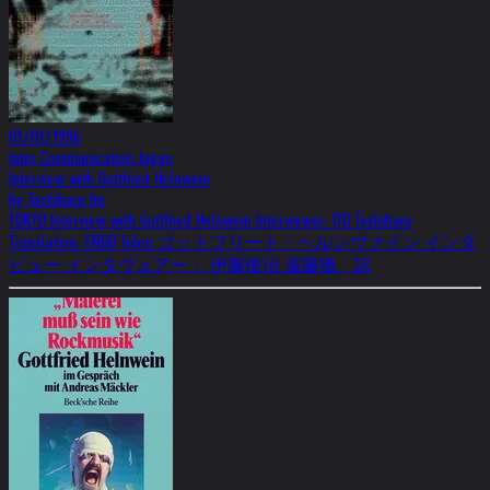
01/01/1996
Inter Communication,Japan
Interview with Gottfried Helnwein
by Toshiharu Ito
TOKYO Interview with Gottfried Helnwein Interviewer: ITO Toshiharu
Translation: ENDO Tohru ゴットフリート・ヘルンヴァイン インタ
ビュー インタヴュアー： 伊藤俊治 遠藤徹 訳