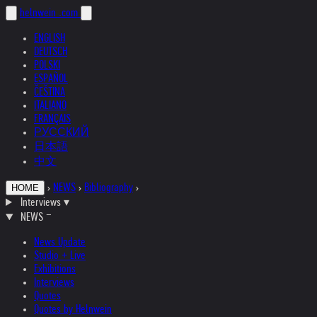
helnwein
.com
ENGLISH
DEUTSCH
POLSKI
ESPAÑOL
ČEŠTINA
ITALIANO
FRANÇAIS
РУССКИЙ
日本語
中文
›
NEWS
›
Bibliography
›
HOME
Interviews
▾
NEWS
News Update
Studio + Live
Exhibitions
Interviews
Quotes
Quotes by Helnwein