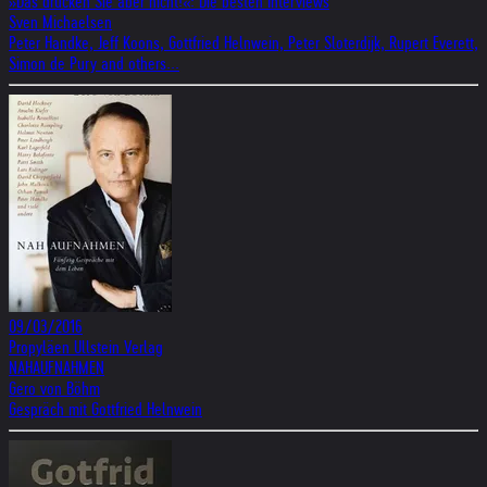
»Das drucken Sie aber nicht!«: Die besten Interviews
Sven Michaelsen
Peter Handke, Jeff Koons, Gottfried Helnwein, Peter Sloterdijk, Rupert Everett,
Simon de Pury and others...
09/03/2016
Propyläen Ullstein Verlag
NAHAUFNAHMEN
Gero von Böhm
Gespräch mit Gottfried Helnwein