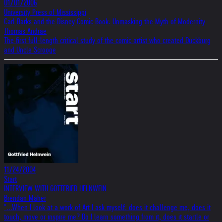
01/01/2006
University Press of Mississippi
Carl Barks and the Disney Comic Book: Unmasking the Myth of Modernity
Thomas Andrae
The first full-length critical study of the comic artist who created Duckburg
and Uncle Scrooge
11/24/2004
Start
INTERVIEW WITH GOTTFRIED HELNWEIN
Brendan Maher
"...When I look at a work of Art I ask myself: does it challenge me, does it
touch, move or inspire me? Do I learn something from it, does it startle or