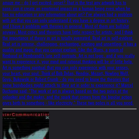
amaze me - do I get excited, upset? That is the test any artwork has to
pass: can it create an emotional impact on a human being even when he
has no education or any information about art? I’ve always had a problem
with art that you can only understand if you have a degree in art history,
and I have a problem with theories in general. Most of them are bullshit
anyway. Most critics and theorists have little respect for artists, and I think
the importance of theory in art is totally overrated. Real art is self-evident.
Real art is intense, challenging, enchanting, exciting and unsettling; it has a
quality and magic that you cannot explain. Like the Blues, a poem of
Rimbaud or Rembrandt's late self-portraits. Art is not logic, and if you really
want to experience it, your mind and rational thinking will be of little help.
Art is something spiritual that you can only experience with your senses,
your heart, your soul. Think of Bob Dylan, Hendrix, Mozart, Howling Wolf,
Goya, Bukowski or Robert Crumb - do you need to know the theories that
some busybodies might attach to their art in order to experience it? Marcel
Duchamp said: "The work of art is always based on the two poles of the
onlooker and the maker, and the spark that comes from the bipolar action
gives birth to something - like electricity." These two poles is all you need.