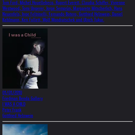
Tom Ford, Michel Houellebecq, Rupert Everett, Claudia Schiffer, Vivienne
Westwood, Tomi Ungerer, Jorge Semprún, Margarete Mitscherlich, Hans
Neuenfels, Inge Feltrinelli, Fernando Botero, Gottfried Helnwein, Daniel
Kehlmann, Ken Follett, Wolf Wondratschek und Ulrich Tukur.
01/01/2010
Friedman Benda Gallery
I WAS A CHILD
Peter Frank
Gottfried Helnwein