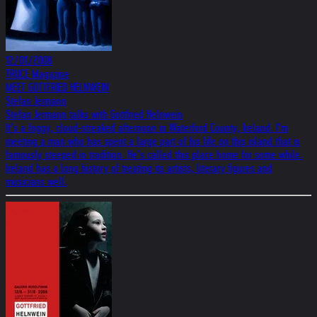
12/01/2008
TRUCE Magazine
MEET GOTTFRIED HELNWEIN
Stefan Jermann
Stefan Jermann talks with Gottfried Helnwein
It’s a foggy, cloud-streaked afternoon in Waterford County, Ireland. I’m
meeting a man who has spent a large part of his life on this island that is
famously steeped in tradition. He’s called this place home for some while.
Ireland has a long history of treating its artists, literary figures and
musicians well.