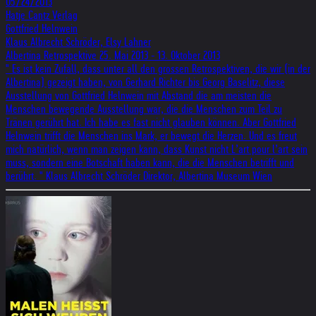
05/24/2013
Hatje Cantz Verlag
Gottfried Helnwein
Klaus Albrecht Schröder, Elsy Lahner
Albertina Retrospektive 25. Mai 2013 - 13. Oktober 2013
" Es ist kein Zufall, dass unter all den grossen Retrospektiven, die wir (in der
Albertina) gezeigt haben, von Gerhard Richter bis Georg Baselitz, diese
Ausstellung von Gottfried Helnwein mit Abstand die am meisten die
Menschen bewegende Ausstellung war, die die Menschen zum Teil zu
Tränen gerührt hat. Ich habe es fast nicht glauben können. Aber Gottfried
Helnwein trifft die Menschen ins Mark, er bewegt die Herzen. Und es freut
mich natürlich, wenn man zeigen kann, dass Kunst nicht L’art pour l’art sein
muss, sondern eine Botschaft haben kann, die die Menschen betrifft und
berührt. " Klaus Albrecht Schröder Direktor, Albertina Museum Wien