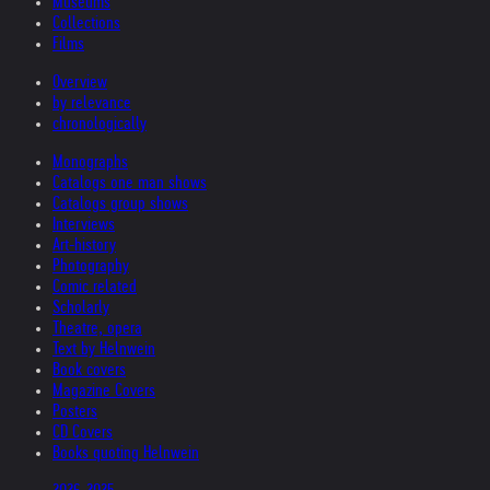
Museums
Collections
Films
Overview
by relevance
chronologically
Monographs
Catalogs one man shows
Catalogs group shows
Interviews
Art-history
Photography
Comic related
Scholarly
Theatre, opera
Text by Helnwein
Book covers
Magazine Covers
Posters
CD Covers
Books quoting Helnwein