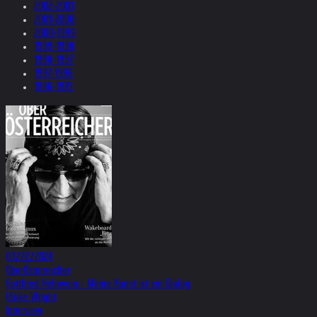
2002-2001
2001-2000
2000-1999
1999-1998
1998-1997
1997-1996
1996-1975
03/22/2024
OberÖsterreicher
Gottfried Helnwein - Meine Kunst ist ein Dialog
Ulrike Wright
Interview