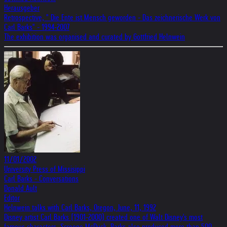
Herausgeber
Retrospective, " Die Ente ist Mensch geworden - Das zeichnerische Werk von
Carl Barks" - 1994-2007
The exhibition was organised and curated by Gottfried Helnwein
11/01/2002
University Press of Missisippi
Carl Barks - Conversations
Donald Ault
Editor
Helnwein talks with Carl Barks, Oregon, June, 11, 1992
Disney artist Carl Barks (1901-2000) created one of Walt Disney's most
famous characters, Scrooge McDuck. Barks also produced more than 500