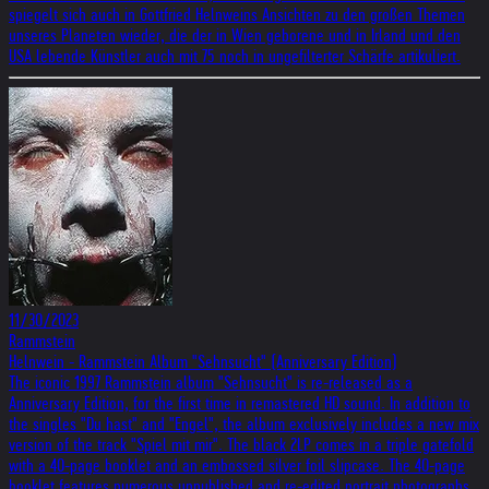
spiegelt sich auch in Gottfried Helnweins Ansichten zu den großen Themen
unseres Planeten wieder, die der in Wien geborene und in Irland und den
USA lebende Künstler auch mit 75 noch in ungefilterter Schärfe artikuliert.
11/30/2023
Rammstein
Helnwein - Rammstein Album "Sehnsucht" (Anniversary Edition)
The iconic 1997 Rammstein album "Sehnsucht" is re-released as a
Anniversary Edition, for the first time in remastered HD sound. In addition to
the singles "Du hast" and "Engel", the album exclusively includes a new mix
version of the track "Spiel mit mir". The black 2LP comes in a triple gatefold
with a 40-page booklet and an embossed silver foil slipcase. The 40-page
booklet features numerous unpublished and re-edited portrait photographs