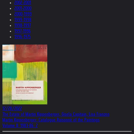
2002-2001
2001-2000
2000-1999
1999-1998
1998-1997
1997-1996
1996-1975
12/28/2022
The Estate of Martin Kippenberger, Gisela Capitain, Lisa Franzen
Martin Kippenberger: Catalogue Raisonné of the Paintings
Volume II: 1983-86: 2