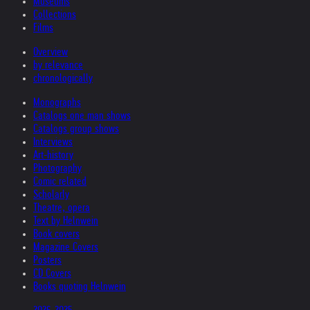
Museums
Collections
Films
Overview
by relevance
chronologically
Monographs
Catalogs one man shows
Catalogs group shows
Interviews
Art-history
Photography
Comic related
Scholarly
Theatre, opera
Text by Helnwein
Book covers
Magazine Covers
Posters
CD Covers
Books quoting Helnwein