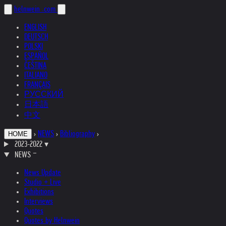
helnwein
.com
ENGLISH
DEUTSCH
POLSKI
ESPAÑOL
ČEŠTINA
ITALIANO
FRANÇAIS
РУССКИЙ
日本語
中文
›
NEWS
›
Bibliography
›
HOME
2023-2022
▾
NEWS
News Update
Studio + Live
Exhibitions
Interviews
Quotes
Quotes by Helnwein