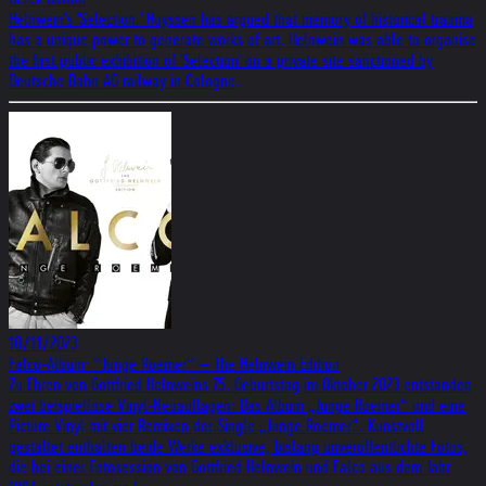
Helnwein's 'Selection.' Huyssen has argued that memory of historical trauma
has a unique power to generate works of art. Helnwein was able to organise
the first public exhibition of 'Selection' on a private site sanctioned by
Deutsche Bahn AG railway in Cologne.
10/11/2023
Falco-Album: ‘‘Junge Roemer‘‘ – The Helnwein Edition
Zu Ehren von Gottfried Helnweins 75. Geburtstag im Oktober 2023 entstanden
zwei beispiellose Vinyl-Neuauflagen: Das Album „Junge Roemer“ und eine
Picture Vinyl mit vier Remixen der Single „Junge Roemer“. Kunstvoll
gestaltet enthalten beide Werke exklusive, bislang unveröffentlichte Fotos,
die bei einer Fotosession von Gottfried Helnwein und Falco aus dem Jahr