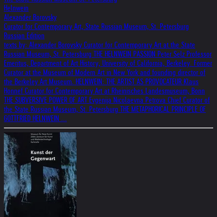
Helnwein
Alexander Borovsky
Curator for Contemporary Art, State Russian Museum, St. Petersburg
Russian Edition
texts by: Alexander Borovsky Curator for Contemporary Art at the State
Russian Museum, St. Petersburg THE HELNWEIN PASSION Peter Selz Professor
Emeritus, Department of Art History, University of California, Berkeley. Former
Curator at the Museum of Modern Art in New York and founding director of
the Berkeley Art Museum. HELNWEIN: THE ARTIST AS PROVOCATEUR Klaus
Honnef Curator for Contemporary Art at Rheinisches Landesmuseum, Bonn
THE SUBVERSIVE POWER OF ART Evgenija Nicolaevna Petrova Chief Curator of
the State Russian Museum, St. Petersburg THE METAPHORICAL PRINCIPLE OF
GOTTFRIED HELNWEIN ...