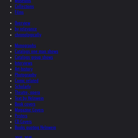
Museums
Collections
Films
Overview
by relevance
chronologically
Monographs
Catalogs one man shows
Catalogs group shows
Interviews
Art-history
Photography
Comic related
Scholarly
Theatre, opera
Text by Helnwein
Book covers
Magazine Covers
Posters
CD Covers
Books quoting Helnwein