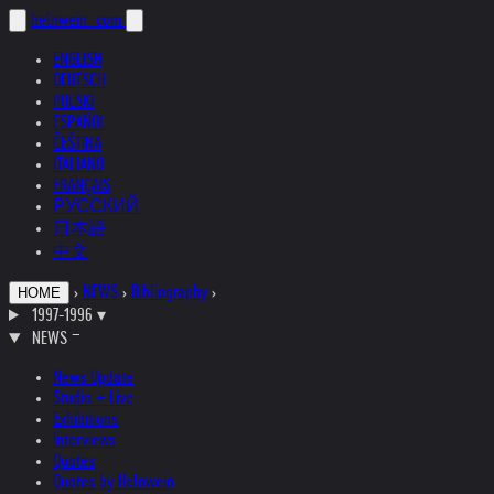
helnwein
.com
ENGLISH
DEUTSCH
POLSKI
ESPAÑOL
ČEŠTINA
ITALIANO
FRANÇAIS
РУССКИЙ
日本語
中文
›
NEWS
›
Bibliography
›
HOME
1997-1996
▾
NEWS
News Update
Studio + Live
Exhibitions
Interviews
Quotes
Quotes by Helnwein