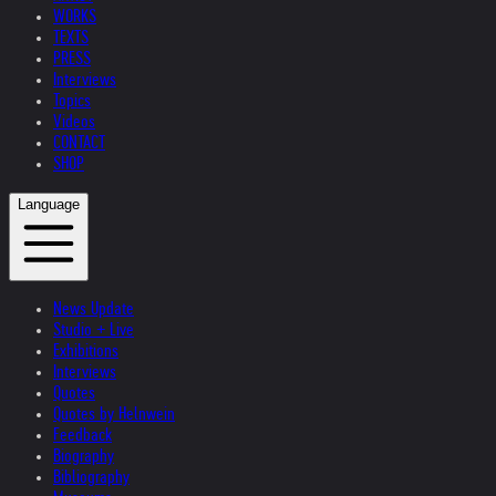
WORKS
TEXTS
PRESS
Interviews
Topics
Videos
CONTACT
SHOP
Language
News Update
Studio + Live
Exhibitions
Interviews
Quotes
Quotes by Helnwein
Feedback
Biography
Bibliography