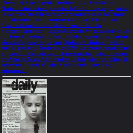
(Cover-story) Helnwein gestaltet das Bühnenbild zu Heiner Müllers
"Hamletmaschine" in der Regie von Gert Hof Die Schonungslosigkeit, mit der
Helnwein den Täter-Opfer-Mechanismus thematisiert - sei es im Einfangen
einer Athmosphäre der erbarmungslosen Kälte, - ruft Befremden und
Abwehrreaktionen hervor, die sich des öfteren als Skandale
niedergeschlagen haben... Dagegen leuchtet die Affinität zwischen Helnwein
und Heiner Müllers Hamletmaschine unmittelbar ein, nicht nur weil am Ende,
wie es die Regieanweisung verlangt, Ophelia in Mullbinden eingeschnürt
wird. Die gewalttätige Sprache des Ende 1995 verstorbenen Dramatikers und
Regisseurs bohrt sich, statt wie bei Helnwein mit chirurgischrn Instrumenten,
mit Worten ins Fleisch. Auch hier geht es um Opfer, allerdings um Opfer, die
sich wehren und in der Wahl ihrer Mittel die Brutalität ihrer Umwelt
widerspiegeln.