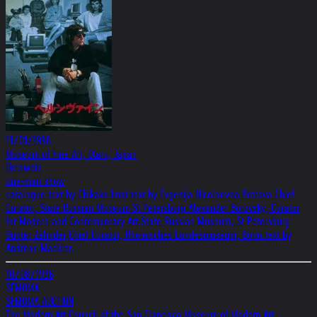
11/01/1996
Museum of Fine Art, Otaru, Japan
Helnwein
one-man show
catalogue text by Chikako Imai text by Evgenija Nicolaevna Petrova Chief
Curator, State Russian Museum St Petersburg Alexander Borovsky, Curator
for Modern and Contemporary Art,State Russian Museum, St Petersburg
Günter Zehnder,Chief Curator, Rheinisches Landesmuseum, Bonn text by
Andreas Mäckler.
10/08/1996
SFMOMA
SFMOMA AUCTION
The Modern Art Council of the San Francisco Museum of Modern Art