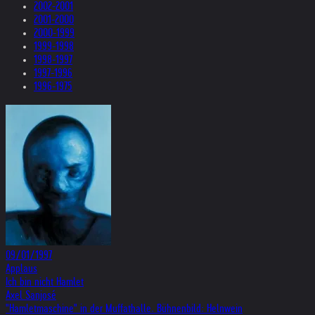
2002-2001
2001-2000
2000-1999
1999-1998
1998-1997
1997-1996
1996-1975
09/01/1997
Applaus
Ich bin nicht Hamlet
Axel Sanjosé
"Hamletmaschine" in der Muffathalle. Bühnenbild: Helnwein