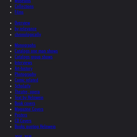
Museums
Collections
Films
Overview
by relevance
chronologically
Monographs
Catalogs one man shows
Catalogs group shows
Interviews
Art-history
Photography
Comic related
Scholarly
Theatre, opera
Text by Helnwein
Book covers
Magazine Covers
Posters
CD Covers
Books quoting Helnwein