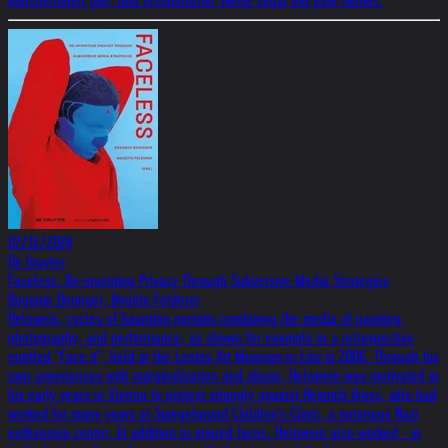
Künstlerinnen gibt, und erstaunlicher Weise sogar ein paar Genies.
07/12/2024
De Gruyter
Faceless: Re-inventing Privacy Through Subversive Media Strategies
Bogomir Doringer, Brigitte Felderer
Helnwein, cycles of haunting portaits combining the media of painting,
photography, and performance, as shown for example in a retrospective
entitled "Face it", held in the Lentos Art Museum in Linz in 2006. Through his
own experiences with marginalization and abuse, Helnwein was motivated in
his early years in Vienna to protest strongly against Heinrich Gross, who had
worked for many years at Spiegelgrund Children's Clinic, a notorious Nazi
euthanasia center. In addition to injured faces, Helnwein also worked - in