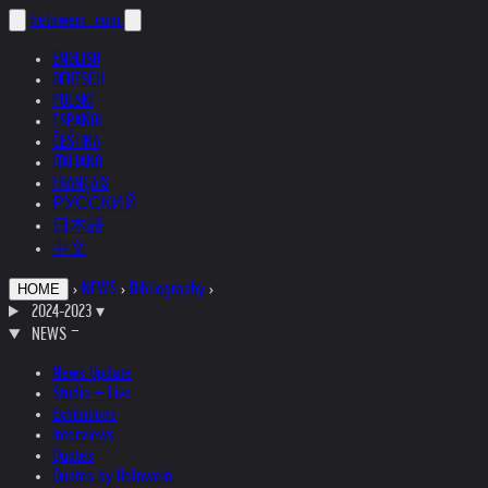
helnwein
.com
ENGLISH
DEUTSCH
POLSKI
ESPAÑOL
ČEŠTINA
ITALIANO
FRANÇAIS
РУССКИЙ
日本語
中文
›
NEWS
›
Bibliography
›
HOME
2024-2023
▾
NEWS
News Update
Studio + Live
Exhibitions
Interviews
Quotes
Quotes by Helnwein