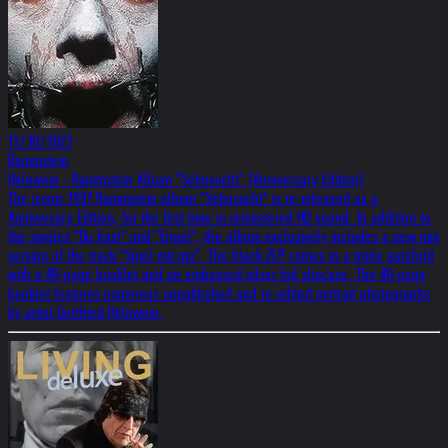
11/30/2023
Rammstein
Helnwein - Rammstein Album "Sehnsucht" (Anniversary Edition)
The iconic 1997 Rammstein album "Sehnsucht" is re-released as a
Anniversary Edition, for the first time in remastered HD sound. In addition to
the singles "Du hast" and "Engel", the album exclusively includes a new mix
version of the track "Spiel mit mir". The black 2LP comes in a triple gatefold
with a 40-page booklet and an embossed silver foil slipcase. The 40-page
booklet features numerous unpublished and re-edited portrait photographs
by artist Gottfried Helnwein.