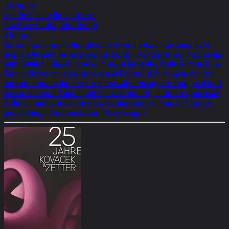
‎ Macmillan
From Here to the Great Unknown
Lisa Marie Presley, Riley Keough
A Memoir
My mom had originally thought about living in Ireland - we would go to
Ireland a lot when we were younger. My Mom was friends with Austrian-Irish
artist Gottfried Helnwein, and we 'd stay at his castle, Castle Gurteen de La
Poer, in Kilsheelan, a few miles east of Clonmel. We'd all go to the local
pubs and dance to the music, and then when closing time came, we'd head
back to Gurteen and run around the castle grounds, or climb a spiral tower
to the top and lay under the stars, me drunk at seventeen, until the sun
peered through the crenellations. (Riley Keough)